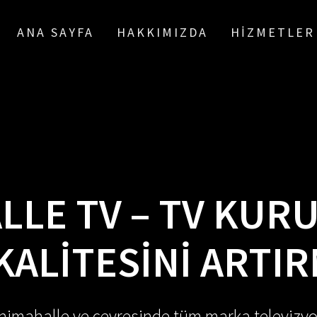
ANA SAYFA
HAKKIMIZDA
HIZMETLER
LLE TV – TV KU
ALITESINI ARTIR
enimahalle ve çevresinde tüm marka televizyo