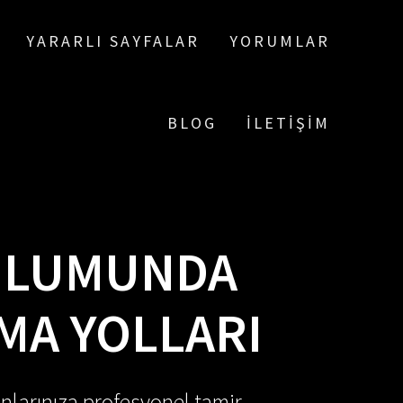
YARARLI SAYFALAR
YORUMLAR
BLOG
İLETIŞIM
RULUMUNDA
MA YOLLARI
nlarınıza profesyonel tamir,