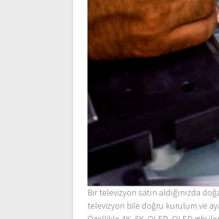
Bir televizyon satın aldığınızda doğ
televizyon bile doğru kurulum ve a
Özellikle 4K, 8K, OLED, QLED gibi ile