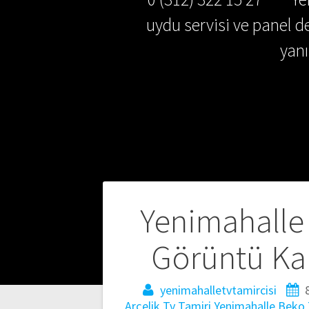
uydu servisi ve panel de
yan
Yazı
Yenimahalle
gezinmesi
Görüntü Kali
yenimahalletvtamircisi
Arçelik Tv Tamiri
Yenimahalle Beko 