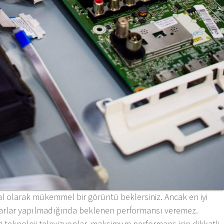
al olarak mükemmel bir görüntü beklersiniz. Ancak en iyi
yarlar yapılmadığında beklenen performansı veremez.
ri teknoloji televizyonlar, maksimum performans için dikkatli