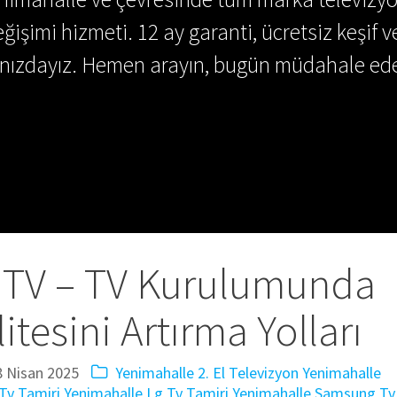
ğişimi hizmeti. 12 ay garanti, ücretsiz keşif v
ınızdayız. Hemen arayın, bugün müdahale ede
 TV – TV Kurulumunda
tesini Artırma Yolları
8 Nisan 2025
Yenimahalle 2. El Televizyon
Yenimahalle
Tv Tamiri
Yenimahalle Lg Tv Tamiri
Yenimahalle Samsung Tv