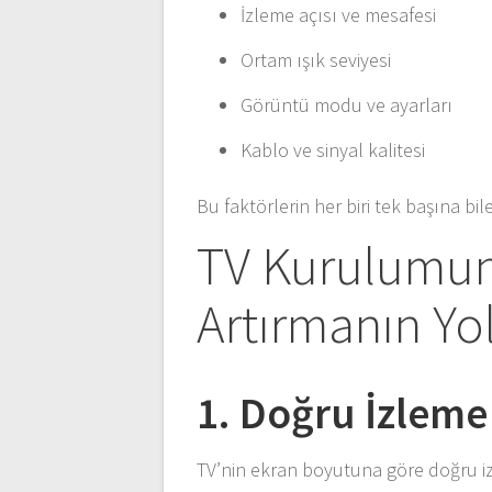
İzleme açısı ve mesafesi
Ortam ışık seviyesi
Görüntü modu ve ayarları
Kablo ve sinyal kalitesi
Bu faktörlerin her biri tek başına bile
TV Kurulumun
Artırmanın Yol
1. Doğru İzleme
TV’nin ekran boyutuna göre doğru iz