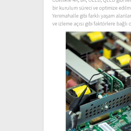
bir kurulum süreci ve optimize edilmi
Yenimahalle gibi farklı yaşam alanl
ve izleme açısı gibi faktörlere bağlı