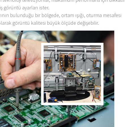
ş görüntü ayarları ister.
arının bulunduğu bir bölgede, ortam ışığı, oturma mesafesi
 olarak görüntü kalitesi büyük ölçüde değişebilir.