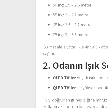
50 inç: 1,9 – 2,5 metre
55 inç: 2 – 2,7 metre
65 inç: 2,5 – 3,2 metre
75 inç: 3 – 3,8 metre
Bu mesafeler, özellikle 4K ve 8K çö
sağlar.
2. Odanın Işık
OLED TV’ler
düşük ışıklı oda
QLED TV’ler
ise yüksek parlak
TV’yi doğrudan güneş ışığına maruz k
kullanmak görüntü kalitesini ciddi şek