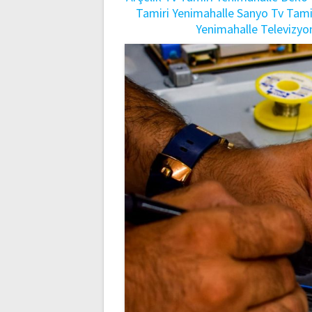
Tamiri
Yenimahalle Sanyo Tv Tami
Yenimahalle Televizyo