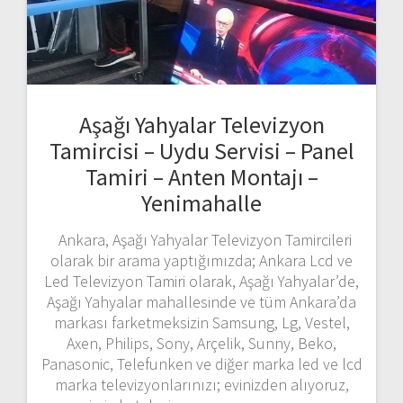
Aşağı Yahyalar Televizyon
Tamircisi – Uydu Servisi – Panel
Tamiri – Anten Montajı –
Yenimahalle
Ankara, Aşağı Yahyalar Televizyon Tamircileri
olarak bir arama yaptığımızda; Ankara Lcd ve
Led Televizyon Tamiri olarak, Aşağı Yahyalar’de,
Aşağı Yahyalar mahallesinde ve tüm Ankara’da
markası farketmeksizin Samsung, Lg, Vestel,
Axen, Philips, Sony, Arçelik, Sunny, Beko,
Panasonic, Telefunken ve diğer marka led ve lcd
marka televizyonlarınızı; evinizden alıyoruz,