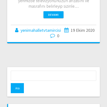
yerimizde televizyonunuzun arızasını ve
masrafını belirleyip sizinle…
DEVAMI
yenimahalletvtamircisi
19 Ekim 2020
0
Arama: