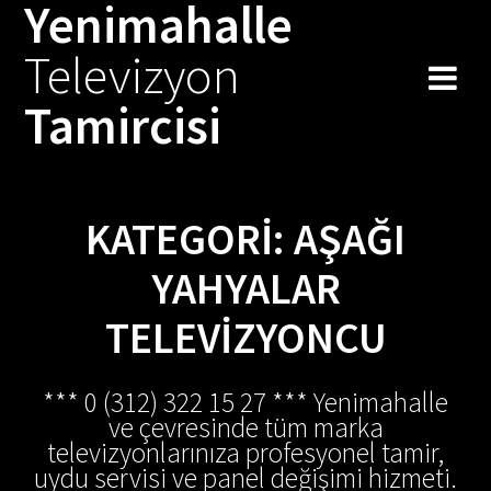
Yenimahalle
Skip
to
Televizyon
content
Tamircisi
KATEGORI:
AŞAĞI
YAHYALAR
TELEVIZYONCU
*** 0 (312) 322 15 27 *** Yenimahalle
ve çevresinde tüm marka
televizyonlarınıza profesyonel tamir,
uydu servisi ve panel değişimi hizmeti.