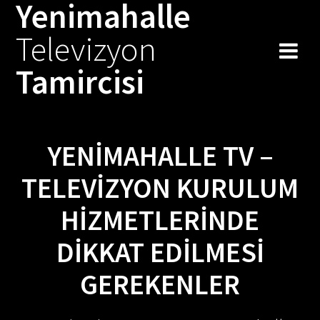
Yenimahalle
Skip
to
Televizyon
content
Tamircisi
YENIMAHALLE TV –
TELEVIZYON KURULUM
HIZMETLERINDE
DIKKAT EDILMESI
GEREKENLER