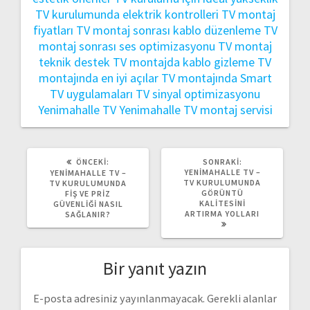
TV kurulumunda elektrik kontrolleri
TV montaj
fiyatları
TV montaj sonrası kablo düzenleme
TV
montaj sonrası ses optimizasyonu
TV montaj
teknik destek
TV montajda kablo gizleme
TV
montajında en iyi açılar
TV montajında Smart
TV uygulamaları
TV sinyal optimizasyonu
Yenimahalle TV
Yenimahalle TV montaj servisi
ÖNCEKI
SONRAKI
ÖNCEKI:
SONRAKI:
YAZI:
YAZI:
YENIMAHALLE TV –
YENIMAHALLE TV –
TV KURULUMUNDA
TV KURULUMUNDA
GÖRÜNTÜ
FIŞ VE PRIZ
KALITESINI
GÜVENLIĞI NASIL
ARTIRMA YOLLARI
SAĞLANIR?
Bir yanıt yazın
E-posta adresiniz yayınlanmayacak.
Gerekli alanlar