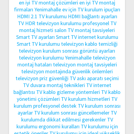
en iyi TV montaj çözümleri
en iyi TV montaj
firmaları Yenimahalle
ev için TV kurulum ipuçları
HDMI 2.1 TV kurulumu
HDMI bağlantı ayarları
TV
HDR televizyon kurulumu
profesyonel TV
montaj hizmeti
salon TV montaj tavsiyeleri
Smart TV ayarları
Smart TV internet kurulumu
Smart TV kurulumu
televizyon kablo temizliği
televizyon kurulum sonrası görüntü ayarları
televizyon kurulumu Yenimahalle
televizyon
montaj hataları
televizyon montaj tavsiyeleri
televizyon montajında güvenlik önlemleri
televizyon priz güvenliği
TV askı aparatı seçimi
TV duvara montaj teknikleri
TV internet
bağlantısı
TV kablo gizleme yöntemleri
TV kablo
yönetimi çözümleri
TV kurulum hizmetleri
TV
kurulum profesyonel destek
TV kurulum sonrası
ayarlar
TV kurulum sonrası güncellemeler
TV
kurulumda dikkat edilmesi gerekenler
TV
kurulumu ergonomi kuralları
TV kurulumu için
estetik öneriler
TV kurulumu için ideal yükseklik