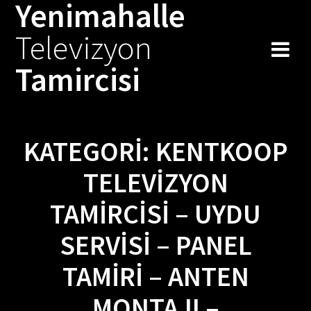
Yenimahalle
Skip
to
Televizyon
content
Tamircisi
KATEGORI:
KENTKOOP
TELEVIZYON
TAMIRCISI – UYDU
SERVISI – PANEL
TAMIRI – ANTEN
MONTAJI –