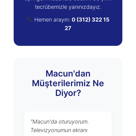
tecrübemizle yanınızdayız.
Hemen arayın:
0 (312) 322 15
27
Macun'dan
Müşterilerimiz Ne
Diyor?
"Macun'da oturuyorum.
Televizyonumun ekranı