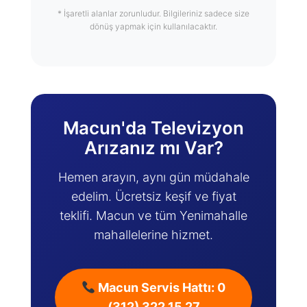
* İşaretli alanlar zorunludur. Bilgileriniz sadece size
dönüş yapmak için kullanılacaktır.
Macun'da Televizyon
Arızanız mı Var?
Hemen arayın, aynı gün müdahale
edelim. Ücretsiz keşif ve fiyat
teklifi. Macun ve tüm Yenimahalle
mahallelerine hizmet.
Macun Servis Hattı: 0
(312) 322 15 27