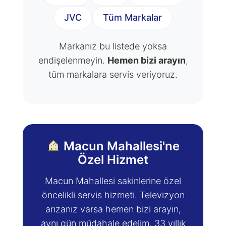
JVC
Tüm Markalar
Markanız bu listede yoksa
endişelenmeyin.
Hemen bizi arayın
,
tüm markalara servis veriyoruz.
Macun Mahallesi'ne
Özel Hizmet
Macun Mahallesi sakinlerine özel
öncelikli servis hizmeti. Televizyon
arızanız varsa hemen bizi arayın,
aynı gün müdahale edelim. 33 yıllık