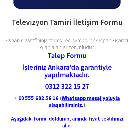
Televizyon Tamiri İletişim Formu
<span class="ninja-forms-req-symbol">*</span> işareti
olan alanlar zorunludur
Talep Formu
İşleriniz Ankara'da garantiyle
yapılmaktadır.
0312 322 15 27
+ 90
555 682 56 16
(
Whatsapp mesaj yoluyla
ulaşabilirsiniz.
)
Aşağıdaki formu doldurup, anında fiyat teklifinizi
alın.