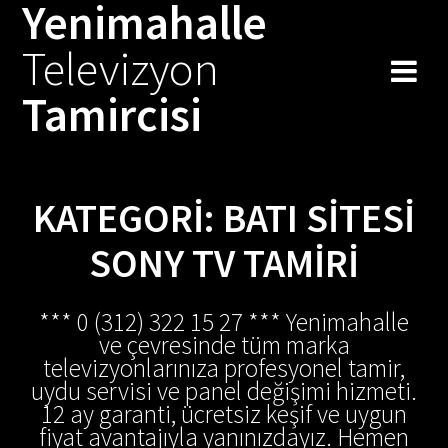
Yenimahalle
Skip
to
Televizyon
content
Tamircisi
KATEGORI:
BATI SITESI
SONY TV TAMIRI
*** 0 (312) 322 15 27 *** Yenimahalle
ve çevresinde tüm marka
televizyonlarınıza profesyonel tamir,
uydu servisi ve panel değişimi hizmeti.
12 ay garanti, ücretsiz keşif ve uygun
fiyat avantajıyla yanınızdayız. Hemen