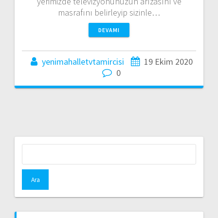
yerimizde televizyonunuzun arızasını ve
masrafını belirleyip sizinle…
DEVAMI
yenimahalletvtamircisi
19 Ekim 2020
0
Arama: