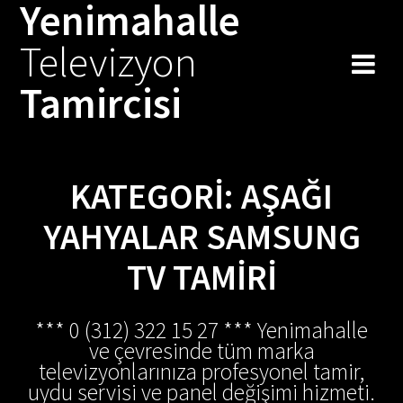
Yenimahalle
Skip
to
Televizyon
content
Tamircisi
KATEGORI:
AŞAĞI
YAHYALAR SAMSUNG
TV TAMIRI
*** 0 (312) 322 15 27 *** Yenimahalle
ve çevresinde tüm marka
televizyonlarınıza profesyonel tamir,
uydu servisi ve panel değişimi hizmeti.