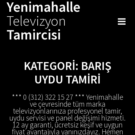
Yenimahalle
Skip
to
Televizyon
content
Tamircisi
KATEGORI:
BARIŞ
UYDU TAMIRI
*** 0 (312) 322 15 27 *** Yenimahalle
ve çevresinde tüm marka
televizyonlarınıza profesyonel tamir,
uydu servisi ve panel değişimi hizmeti.
12 ay garanti, ücretsiz keşif ve uygun
fiyat avantajıyla yanınızdayız. Hemen