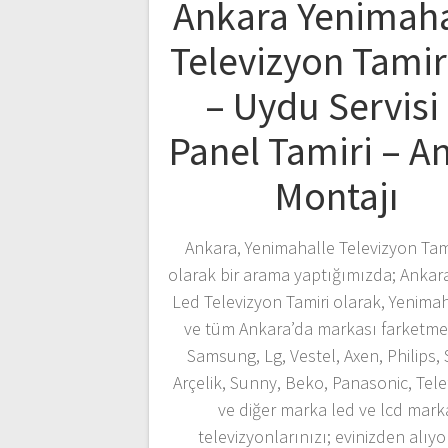
Ankara Yenimaha
Televizyon Tamir
– Uydu Servisi
Panel Tamiri – A
Montajı
Ankara, Yenimahalle Televizyon Tami
olarak bir arama yaptığımızda; Ankar
Led Televizyon Tamiri olarak, Yenima
ve tüm Ankara’da markası farketme
Samsung, Lg, Vestel, Axen, Philips,
Arçelik, Sunny, Beko, Panasonic, Tel
ve diğer marka led ve lcd mark
televizyonlarınızı; evinizden alıyo