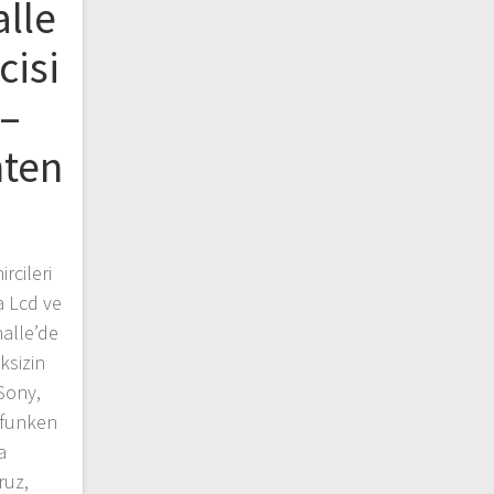
lle
cisi
 –
nten
rcileri
a Lcd ve
halle’de
ksizin
 Sony,
efunken
a
ruz,