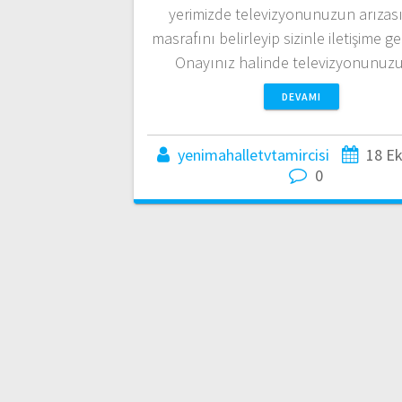
yerimizde televizyonunuzun arızası
masrafını belirleyip sizinle iletişime g
Onayınız halinde televizyonunu
DEVAMI
yenimahalletvtamircisi
18 E
0