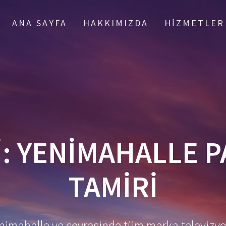
ANA SAYFA
HAKKIMIZDA
HIZMETLER
I:
YENIMAHALLE 
TAMIRI
enimahalle ve çevresinde tüm marka televizyo