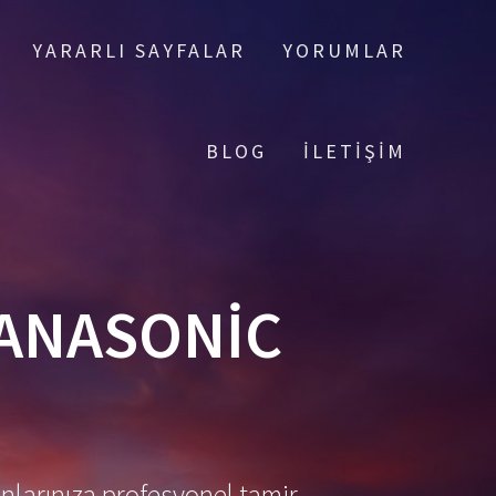
YARARLI SAYFALAR
YORUMLAR
BLOG
İLETIŞIM
PANASONIC
nlarınıza profesyonel tamir,