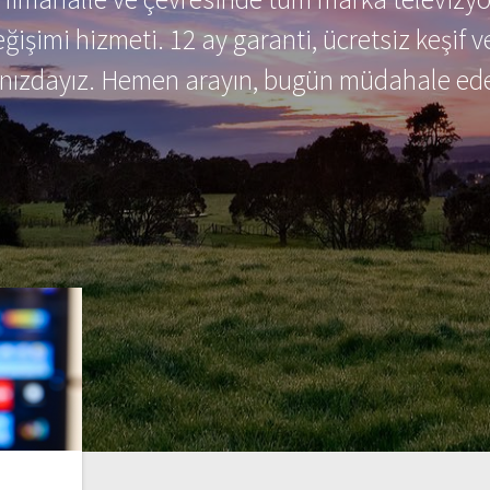
ğişimi hizmeti. 12 ay garanti, ücretsiz keşif v
ınızdayız. Hemen arayın, bugün müdahale ede