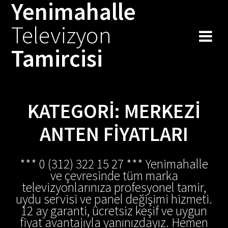
Yenimahalle
Skip
to
Televizyon
content
Tamircisi
KATEGORI:
MERKEZI
ANTEN FIYATLARI
*** 0 (312) 322 15 27 *** Yenimahalle
ve çevresinde tüm marka
televizyonlarınıza profesyonel tamir,
uydu servisi ve panel değişimi hizmeti.
12 ay garanti, ücretsiz keşif ve uygun
fiyat avantajıyla yanınızdayız. Hemen