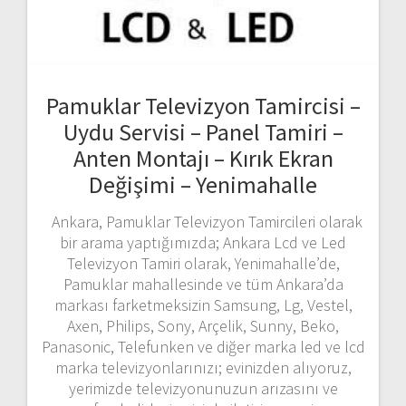
Pamuklar Televizyon Tamircisi –
Uydu Servisi – Panel Tamiri –
Anten Montajı – Kırık Ekran
Değişimi – Yenimahalle
Ankara, Pamuklar Televizyon Tamircileri olarak
bir arama yaptığımızda; Ankara Lcd ve Led
Televizyon Tamiri olarak, Yenimahalle’de,
Pamuklar mahallesinde ve tüm Ankara’da
markası farketmeksizin Samsung, Lg, Vestel,
Axen, Philips, Sony, Arçelik, Sunny, Beko,
Panasonic, Telefunken ve diğer marka led ve lcd
marka televizyonlarınızı; evinizden alıyoruz,
yerimizde televizyonunuzun arızasını ve