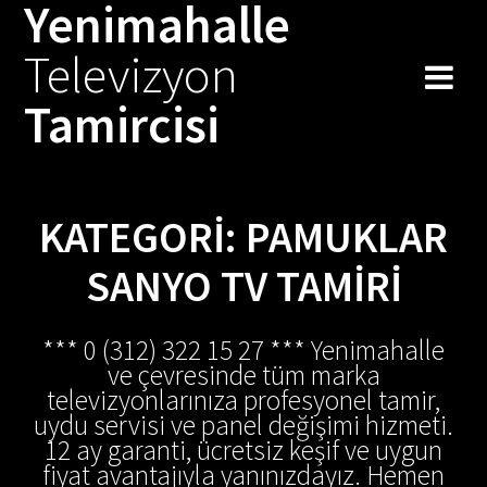
Yenimahalle
Skip
to
Televizyon
content
Tamircisi
KATEGORI:
PAMUKLAR
SANYO TV TAMIRI
*** 0 (312) 322 15 27 *** Yenimahalle
ve çevresinde tüm marka
televizyonlarınıza profesyonel tamir,
uydu servisi ve panel değişimi hizmeti.
12 ay garanti, ücretsiz keşif ve uygun
fiyat avantajıyla yanınızdayız. Hemen