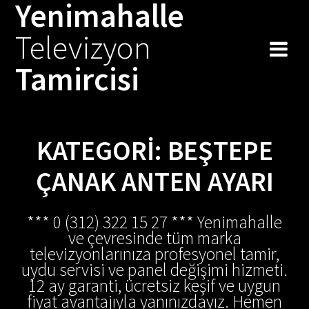
Yenimahalle
Skip
to
Televizyon
content
Tamircisi
KATEGORI:
BEŞTEPE
ÇANAK ANTEN AYARI
*** 0 (312) 322 15 27 *** Yenimahalle
ve çevresinde tüm marka
televizyonlarınıza profesyonel tamir,
uydu servisi ve panel değişimi hizmeti.
12 ay garanti, ücretsiz keşif ve uygun
fiyat avantajıyla yanınızdayız. Hemen