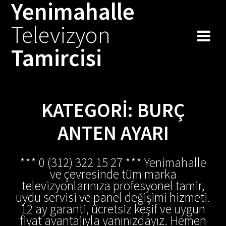
Yenimahalle
Skip
to
Televizyon
content
Tamircisi
KATEGORI:
BURÇ
ANTEN AYARI
*** 0 (312) 322 15 27 *** Yenimahalle
ve çevresinde tüm marka
televizyonlarınıza profesyonel tamir,
uydu servisi ve panel değişimi hizmeti.
12 ay garanti, ücretsiz keşif ve uygun
fiyat avantajıyla yanınızdayız. Hemen