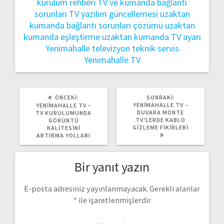
kurulum rehberi
TV ve kumanda bağlantı
sorunları
TV yazılım güncellemesi
uzaktan
kumanda bağlantı sorunları çözümü
uzaktan
kumanda eşleştirme
uzaktan kumanda TV ayarı
Yenimahalle televizyon teknik servis
Yenimahalle TV
ÖNCEKI
SONRAKI
ÖNCEKI:
SONRAKI:
YAZI:
YAZI:
YENIMAHALLE TV –
YENIMAHALLE TV –
DUVARA MONTE
TV KURULUMUNDA
TV’LERDE KABLO
GÖRÜNTÜ
GIZLEME FIKIRLERI
KALITESINI
ARTIRMA YOLLARI
Bir yanıt yazın
E-posta adresiniz yayınlanmayacak.
Gerekli alanlar
*
ile işaretlenmişlerdir