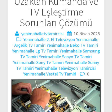
Uzaktan Kumanda ve
gezinmesi
TV Eşleştirme
Sorunları Çözümü
yenimahalletvtamircisi
10 Nisan 2025
Yenimahalle 2. El Televizyon
Yenimahalle
Arçelik Tv Tamiri
Yenimahalle Beko Tv Tamiri
Yenimahalle Lg Tv Tamiri
Yenimahalle Samsung
Tv Tamiri
Yenimahalle Sanyo Tv Tamiri
Yenimahalle Sony Tv Tamiri
Yenimahalle Sunny
Tv Tamiri
Yenimahalle Televizyon Tamircisi
Yenimahalle Vestel Tv Tamiri
0