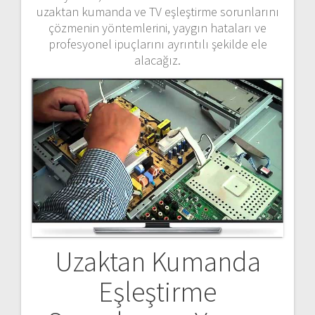
uzaktan kumanda ve TV eşleştirme sorunlarını
çözmenin yöntemlerini, yaygın hataları ve
profesyonel ipuçlarını ayrıntılı şekilde ele
alacağız.
Uzaktan Kumanda
Eşleştirme