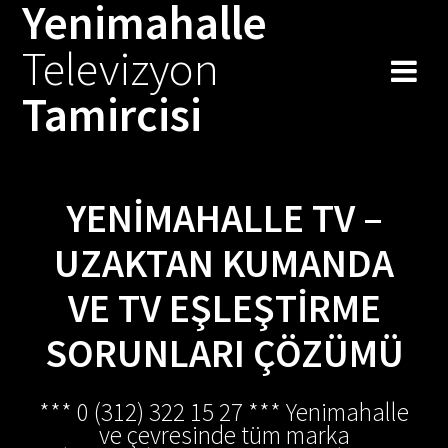
Yenimahalle
Skip
to
Televizyon
content
Tamircisi
YENIMAHALLE TV –
UZAKTAN KUMANDA
VE TV EŞLEŞTIRME
SORUNLARI ÇÖZÜMÜ
*** 0 (312) 322 15 27 *** Yenimahalle
ve çevresinde tüm marka