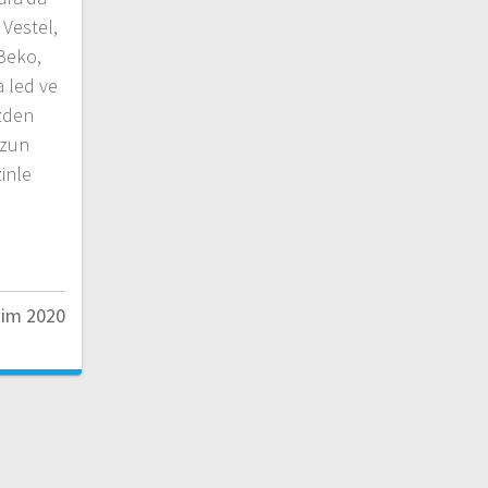
Vestel,
 Beko,
 led ve
izden
uzun
zinle
…
kim 2020