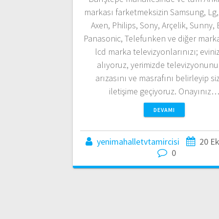
markası farketmeksizin Samsung, Lg, 
Axen, Philips, Sony, Arçelik, Sunny,
Panasonic, Telefunken ve diğer marka
lcd marka televizyonlarınızı; evin
alıyoruz, yerimizde televizyonun
arızasını ve masrafını belirleyip si
iletişime geçiyoruz. Onayınız
DEVAMI
yenimahalletvtamircisi
20 E
0