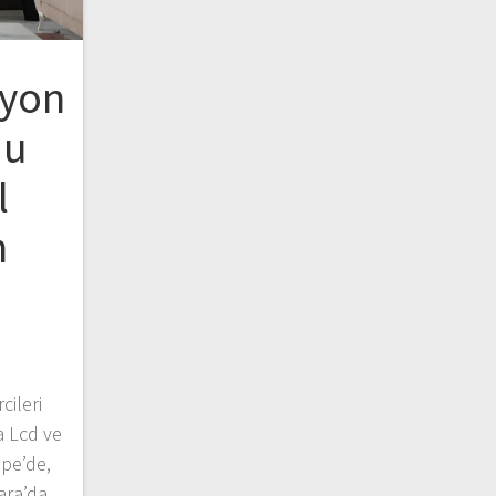
zyon
du
l
n
cileri
a Lcd ve
epe’de,
ara’da