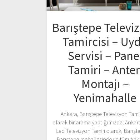
Barıştepe Televi
Tamircisi – Uy
Servisi – Pane
Tamiri – Ante
Montajı –
Yenimahalle
Ankara, Barıştepe Televizyon Tamir
olarak bir arama yaptığımızda; Ankar
Led Televizyon Tamiri olarak, Barışt
Barıştepe mahallesinde ve tüm Ank