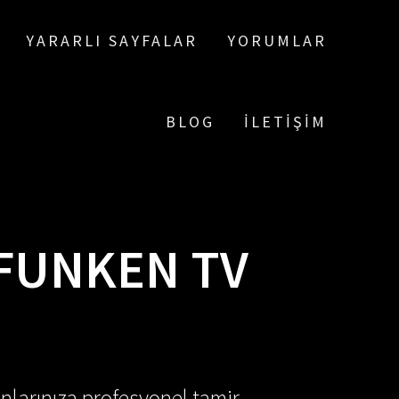
YARARLI SAYFALAR
YORUMLAR
BLOG
İLETIŞIM
FUNKEN TV
nlarınıza profesyonel tamir,