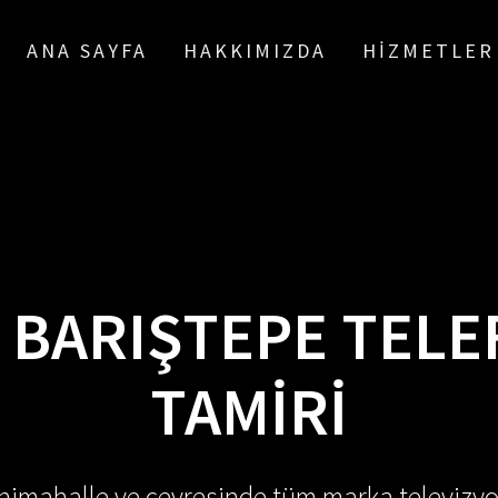
ANA SAYFA
HAKKIMIZDA
HIZMETLER
:
BARIŞTEPE TELE
TAMIRI
enimahalle ve çevresinde tüm marka televizyo