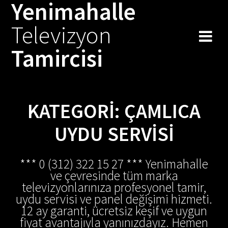
Yenimahalle
Skip
to
Televizyon
content
Tamircisi
KATEGORI:
ÇAMLICA
UYDU SERVISI
*** 0 (312) 322 15 27 *** Yenimahalle
ve çevresinde tüm marka
televizyonlarınıza profesyonel tamir,
uydu servisi ve panel değişimi hizmeti.
12 ay garanti, ücretsiz keşif ve uygun
fiyat avantajıyla yanınızdayız. Hemen