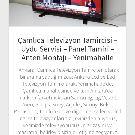
Çamlıca Televizyon Tamircisi –
Uydu Servisi – Panel Tamiri –
Anten Montajı – Yenimahalle
Ankara, Çamlıca Televizyon Tamircileri olarak
bir arama yaptığımızda; Ankara Lcd ve Led
Televizyon Tamiri olarak, Yenimahalle’de,
Çamlıca mahallesinde ve tüm Ankara’da
markası farketmeksizin Samsung, Lg, Vestel,
Axen, Philips, Sony, Arçelik, Sunny, Beko,
Panasonic, Telefunken ve diğer marka led ve lcd
marka televizyonlarınızı; evinizden alıyoruz,
yerimizde televizyonunuzun arızasını ve
masrafını belirleyip sizinle iletişime geçiyoruz.