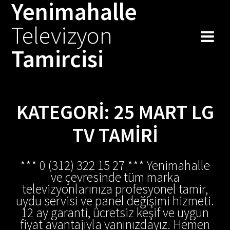
Yenimahalle
Skip
to
Televizyon
content
Tamircisi
KATEGORI:
25 MART LG
TV TAMIRI
*** 0 (312) 322 15 27 *** Yenimahalle
ve çevresinde tüm marka
televizyonlarınıza profesyonel tamir,
uydu servisi ve panel değişimi hizmeti.
12 ay garanti, ücretsiz keşif ve uygun
fiyat avantajıyla yanınızdayız. Hemen