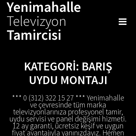
Yenimahalle
Skip
to
Televizyon
content
Tamircisi
KATEGORI:
BARIŞ
UYDU MONTAJI
*** 0 (312) 322 15 27 *** Yenimahalle
ve çevresinde tüm marka
televizyonlarınıza profesyonel tamir,
uydu servisi ve panel değişimi hizmeti.
12 ay garanti, ücretsiz keşif ve uygun
fiyat avantajıyla yanınızdayız. Hemen