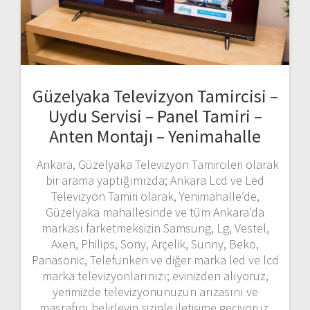
Güzelyaka Televizyon Tamircisi –
Uydu Servisi – Panel Tamiri –
Anten Montajı – Yenimahalle
Ankara, Güzelyaka Televizyon Tamircileri olarak
bir arama yaptığımızda; Ankara Lcd ve Led
Televizyon Tamiri olarak, Yenimahalle’de,
Güzelyaka mahallesinde ve tüm Ankara’da
markası farketmeksizin Samsung, Lg, Vestel,
Axen, Philips, Sony, Arçelik, Sunny, Beko,
Panasonic, Telefunken ve diğer marka led ve lcd
marka televizyonlarınızı; evinizden alıyoruz,
yerimizde televizyonunuzun arızasını ve
masrafını belirleyip sizinle iletişime geçiyoruz.