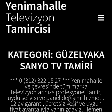
Yenimahalle
Skip
to
Televizyon
content
Tamircisi
KATEGORI:
GÜZELYAKA
SANYO TV TAMIRI
*** 0 (312) 322 15 27 *** Yenimahalle
ve çevresinde tüm marka
televizyonlarınıza profesyonel tamir,
uydu servisi ve panel değişimi hizmeti.
12 ay garanti, ücretsiz keşif ve uygun
fiyat avantajıyla yanınızdayız. Hemen