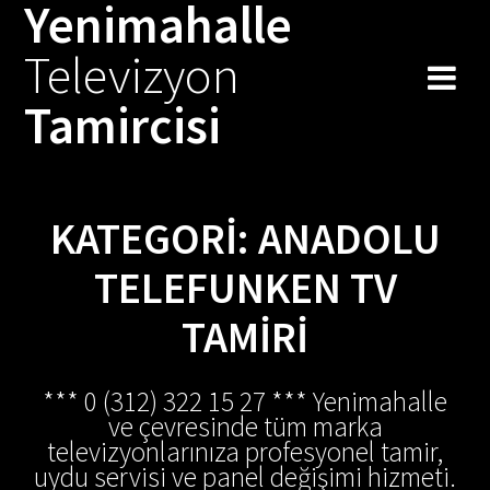
Yenimahalle
Skip
to
Televizyon
content
Tamircisi
KATEGORI:
ANADOLU
TELEFUNKEN TV
TAMIRI
*** 0 (312) 322 15 27 *** Yenimahalle
ve çevresinde tüm marka
televizyonlarınıza profesyonel tamir,
uydu servisi ve panel değişimi hizmeti.