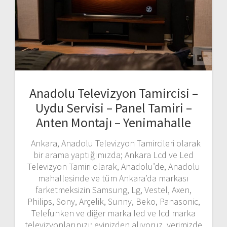
Anadolu Televizyon Tamircisi –
Uydu Servisi – Panel Tamiri –
Anten Montajı – Yenimahalle
Ankara, Anadolu Televizyon Tamircileri olarak
bir arama yaptığımızda; Ankara Lcd ve Led
Televizyon Tamiri olarak, Anadolu’de, Anadolu
mahallesinde ve tüm Ankara’da markası
farketmeksizin Samsung, Lg, Vestel, Axen,
Philips, Sony, Arçelik, Sunny, Beko, Panasonic,
Telefunken ve diğer marka led ve lcd marka
televizyonlarınızı; evinizden alıyoruz, yerimizde