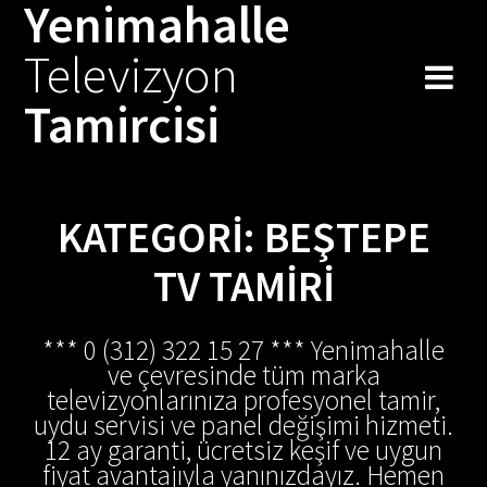
Yenimahalle
Skip
to
Televizyon
content
Tamircisi
KATEGORI:
BEŞTEPE
TV TAMIRI
*** 0 (312) 322 15 27 *** Yenimahalle
ve çevresinde tüm marka
televizyonlarınıza profesyonel tamir,
uydu servisi ve panel değişimi hizmeti.
12 ay garanti, ücretsiz keşif ve uygun
fiyat avantajıyla yanınızdayız. Hemen