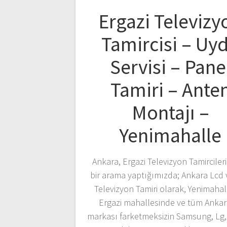
Ergazi Televizy
Tamircisi – Uy
Servisi – Pane
Tamiri – Ante
Montajı –
Yenimahalle
Ankara, Ergazi Televizyon Tamircileri
bir arama yaptığımızda; Ankara Lcd 
Televizyon Tamiri olarak, Yenimahal
Ergazi mahallesinde ve tüm Ankar
markası farketmeksizin Samsung, Lg, 