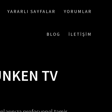
YARARLI SAYFALAR
YORUMLAR
BLOG
İLETIŞIM
UNKEN TV
nlarınıza profesyonel tamir,