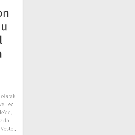
on
du
l
n
 olarak
ve Led
le’de,
a’da
Vestel,