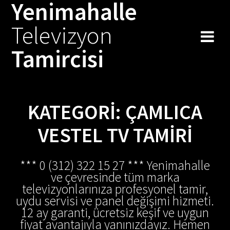
Yenimahalle
Skip
to
Televizyon
content
Tamircisi
KATEGORI:
ÇAMLICA
VESTEL TV TAMIRI
*** 0 (312) 322 15 27 *** Yenimahalle
ve çevresinde tüm marka
televizyonlarınıza profesyonel tamir,
uydu servisi ve panel değişimi hizmeti.
12 ay garanti, ücretsiz keşif ve uygun
fiyat avantajıyla yanınızdayız. Hemen