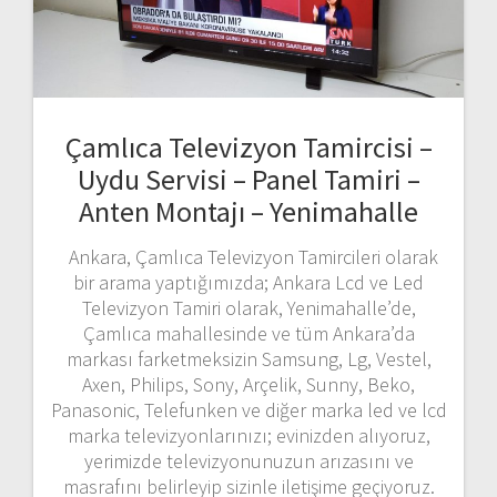
Çamlıca Televizyon Tamircisi –
Uydu Servisi – Panel Tamiri –
Anten Montajı – Yenimahalle
Ankara, Çamlıca Televizyon Tamircileri olarak
bir arama yaptığımızda; Ankara Lcd ve Led
Televizyon Tamiri olarak, Yenimahalle’de,
Çamlıca mahallesinde ve tüm Ankara’da
markası farketmeksizin Samsung, Lg, Vestel,
Axen, Philips, Sony, Arçelik, Sunny, Beko,
Panasonic, Telefunken ve diğer marka led ve lcd
marka televizyonlarınızı; evinizden alıyoruz,
yerimizde televizyonunuzun arızasını ve
masrafını belirleyip sizinle iletişime geçiyoruz.