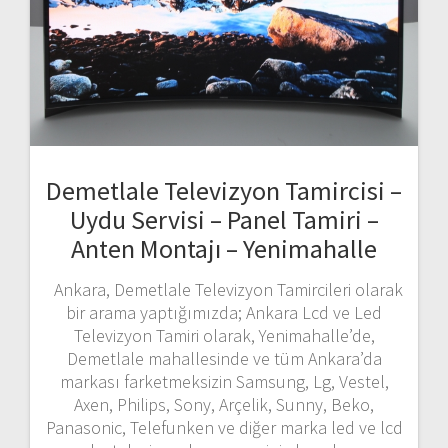
Demetlale Televizyon Tamircisi –
Uydu Servisi – Panel Tamiri –
Anten Montajı – Yenimahalle
Ankara, Demetlale Televizyon Tamircileri olarak
bir arama yaptığımızda; Ankara Lcd ve Led
Televizyon Tamiri olarak, Yenimahalle’de,
Demetlale mahallesinde ve tüm Ankara’da
markası farketmeksizin Samsung, Lg, Vestel,
Axen, Philips, Sony, Arçelik, Sunny, Beko,
Panasonic, Telefunken ve diğer marka led ve lcd