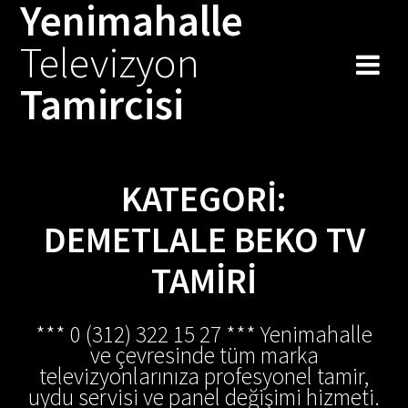
Yenimahalle
Skip
to
Televizyon
content
Tamircisi
KATEGORI:
DEMETLALE BEKO TV
TAMIRI
*** 0 (312) 322 15 27 *** Yenimahalle
ve çevresinde tüm marka
televizyonlarınıza profesyonel tamir,
uydu servisi ve panel değişimi hizmeti.