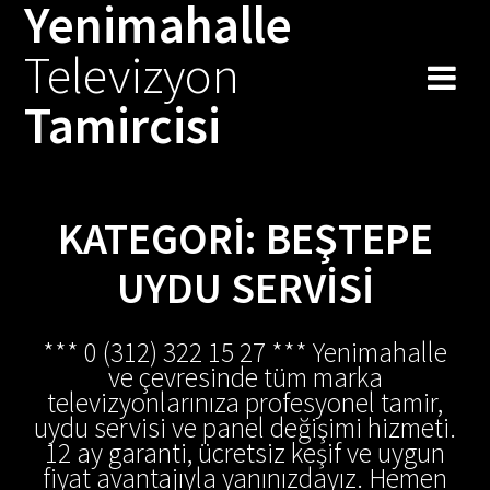
Yenimahalle
Skip
to
Televizyon
content
Tamircisi
KATEGORI:
BEŞTEPE
UYDU SERVISI
*** 0 (312) 322 15 27 *** Yenimahalle
ve çevresinde tüm marka
televizyonlarınıza profesyonel tamir,
uydu servisi ve panel değişimi hizmeti.
12 ay garanti, ücretsiz keşif ve uygun
fiyat avantajıyla yanınızdayız. Hemen