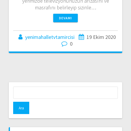
yerimizde televizyonunuzun arızasını ve
masrafını belirleyip sizinle…
DEVAMI
yenimahalletvtamircisi
19 Ekim 2020
0
Arama: