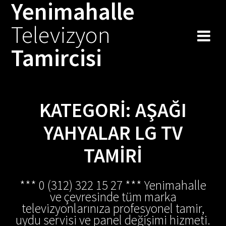
Yenimahalle
Skip
to
Televizyon
content
Tamircisi
KATEGORI:
AŞAĞI
YAHYALAR LG TV
TAMIRI
*** 0 (312) 322 15 27 *** Yenimahalle
ve çevresinde tüm marka
televizyonlarınıza profesyonel tamir,
uydu servisi ve panel değişimi hizmeti.