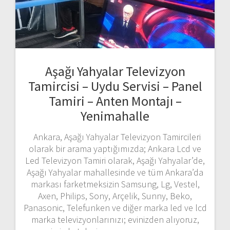
Aşağı Yahyalar Televizyon
Tamircisi – Uydu Servisi – Panel
Tamiri – Anten Montajı –
Yenimahalle
Ankara, Aşağı Yahyalar Televizyon Tamircileri
olarak bir arama yaptığımızda; Ankara Lcd ve
Led Televizyon Tamiri olarak, Aşağı Yahyalar’de,
Aşağı Yahyalar mahallesinde ve tüm Ankara’da
markası farketmeksizin Samsung, Lg, Vestel,
Axen, Philips, Sony, Arçelik, Sunny, Beko,
Panasonic, Telefunken ve diğer marka led ve lcd
marka televizyonlarınızı; evinizden alıyoruz,