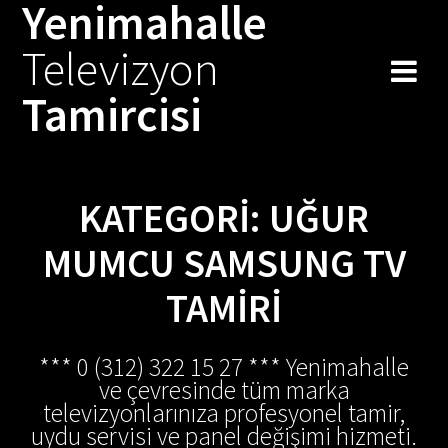
Yenimahalle
Skip
to
Televizyon
content
Tamircisi
KATEGORI:
UĞUR
MUMCU SAMSUNG TV
TAMIRI
*** 0 (312) 322 15 27 *** Yenimahalle
ve çevresinde tüm marka
televizyonlarınıza profesyonel tamir,
uydu servisi ve panel değişimi hizmeti.