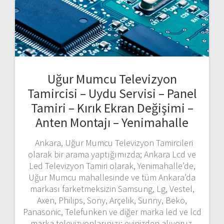
Uğur Mumcu Televizyon
Tamircisi – Uydu Servisi – Panel
Tamiri – Kırık Ekran Değişimi –
Anten Montajı – Yenimahalle
Ankara, Uğur Mumcu Televizyon Tamircileri
olarak bir arama yaptığımızda; Ankara Lcd ve
Led Televizyon Tamiri olarak, Yenimahalle’de,
Uğur Mumcu mahallesinde ve tüm Ankara’da
markası farketmeksizin Samsung, Lg, Vestel,
Axen, Philips, Sony, Arçelik, Sunny, Beko,
Panasonic, Telefunken ve diğer marka led ve lcd
marka televizyonlarınızı; evinizden alıyoruz,