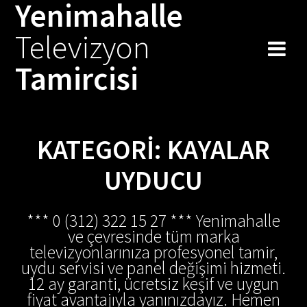
Yenimahalle
Skip
to
Televizyon
content
Tamircisi
KATEGORI:
KAYALAR
UYDUCU
*** 0 (312) 322 15 27 *** Yenimahalle
ve çevresinde tüm marka
televizyonlarınıza profesyonel tamir,
uydu servisi ve panel değişimi hizmeti.
12 ay garanti, ücretsiz keşif ve uygun
fiyat avantajıyla yanınızdayız. Hemen