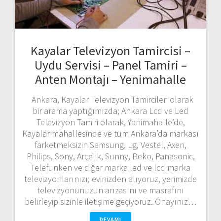
Kayalar Televizyon Tamircisi –
Uydu Servisi – Panel Tamiri –
Anten Montajı – Yenimahalle
Ankara, Kayalar Televizyon Tamircileri olarak
bir arama yaptığımızda; Ankara Lcd ve Led
Televizyon Tamiri olarak, Yenimahalle’de,
Kayalar mahallesinde ve tüm Ankara’da markası
farketmeksizin Samsung, Lg, Vestel, Axen,
Philips, Sony, Arçelik, Sunny, Beko, Panasonic,
Telefunken ve diğer marka led ve lcd marka
televizyonlarınızı; evinizden alıyoruz, yerimizde
televizyonunuzun arızasını ve masrafını
belirleyip sizinle iletişime geçiyoruz. Onayınız…
DEVAMI