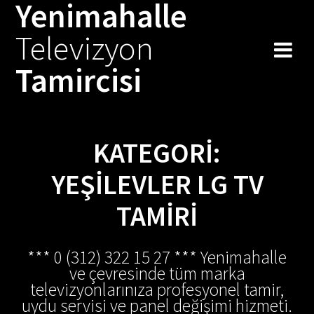
Yenimahalle
Skip
to
Televizyon
content
Tamircisi
KATEGORI:
YEŞILEVLER LG TV
TAMIRI
*** 0 (312) 322 15 27 *** Yenimahalle
ve çevresinde tüm marka
televizyonlarınıza profesyonel tamir,
uydu servisi ve panel değişimi hizmeti.