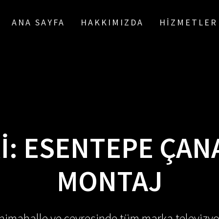
ANA SAYFA
HAKKIMIZDA
HIZMETLER
I:
ESENTEPE ÇAN
MONTAJ
enimahalle ve çevresinde tüm marka televizyo