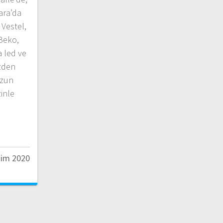
ara’da
Vestel,
 Beko,
 led ve
izden
uzun
zinle
…
kim 2020