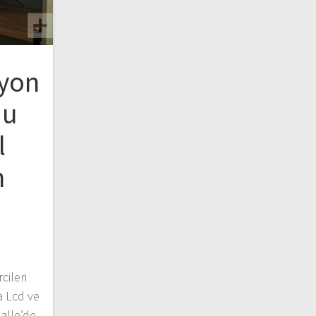
zyon
du
l
n
ileri
a Lcd ve
alle’de,