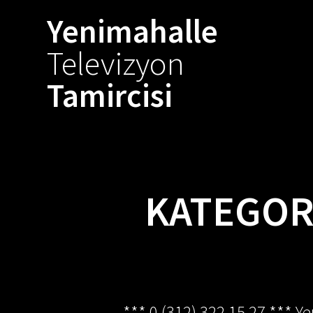
Skip
Yenimahalle
to
content
Televizyon
Tamircisi
KATEGOR
*** 0 (312) 322 15 27 *** Y