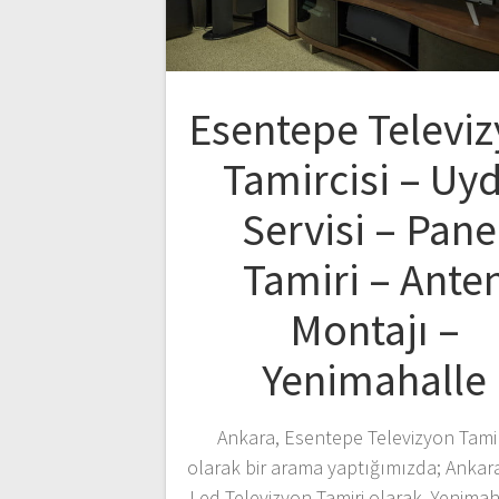
Esentepe Televi
Tamircisi – Uy
Servisi – Pane
Tamiri – Ante
Montajı –
Yenimahalle
Ankara, Esentepe Televizyon Tamirc
olarak bir arama yaptığımızda; Ankar
Led Televizyon Tamiri olarak, Yenimah