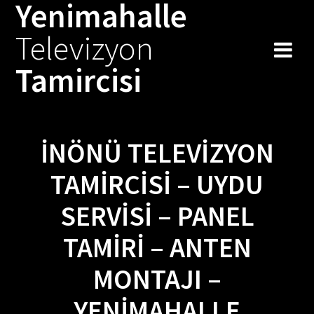
Yenimahalle
Skip
to
Televizyon
content
Tamircisi
İNÖNÜ TELEVIZYON
TAMIRCISI – UYDU
SERVISI – PANEL
TAMIRI – ANTEN
MONTAJI –
YENIMAHALLE