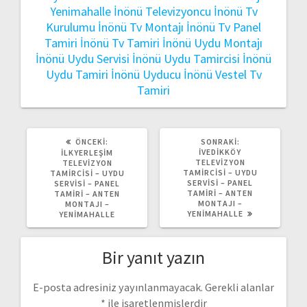
Yenimahalle
İnönü Televizyoncu
İnönü Tv
Kurulumu
İnönü Tv Montajı
İnönü Tv Panel
Tamiri
İnönü Tv Tamiri
İnönü Uydu Montajı
İnönü Uydu Servisi
İnönü Uydu Tamircisi
İnönü
Uydu Tamiri
İnönü Uyducu
İnönü Vestel Tv
Tamiri
ÖNCEKI
SONRAKI
ÖNCEKI:
SONRAKI:
YAZI:
YAZI:
İVEDIKKÖY
İLKYERLEŞIM
TELEVIZYON
TELEVIZYON
TAMIRCISI – UYDU
TAMIRCISI – UYDU
SERVISI – PANEL
SERVISI – PANEL
TAMIRI – ANTEN
TAMIRI – ANTEN
MONTAJI –
MONTAJI –
YENIMAHALLE
YENIMAHALLE
Bir yanıt yazın
E-posta adresiniz yayınlanmayacak.
Gerekli alanlar
*
ile işaretlenmişlerdir