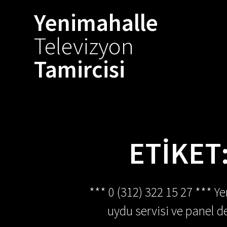
Skip
Yenimahalle
to
content
Televizyon
Tamircisi
ETIKET
*** 0 (312) 322 15 27 *** Y
uydu servisi ve panel de