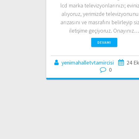
lcd marka televizyonlarınızı; evin
alıyoruz, yerimizde televizyonun
arızasını ve masrafını belirleyip si
iletişime geçiyoruz. Onayınız
DEVAMI
yenimahalletvtamircisi
24 E
0