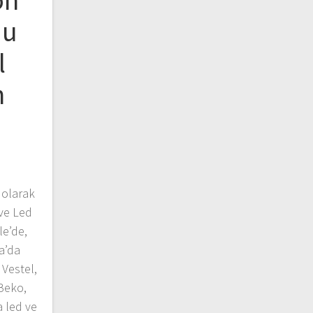
on
du
l
n
 olarak
ve Led
le’de,
a’da
Vestel,
 Beko,
 led ve