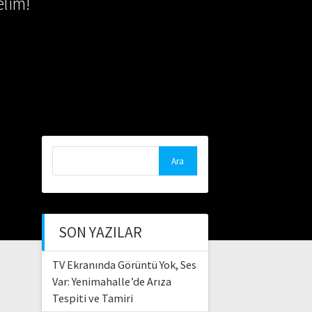
lim!
Arama:
SON YAZILAR
TV Ekranında Görüntü Yok, Ses
Var: Yenimahalle’de Arıza
Tespiti ve Tamiri