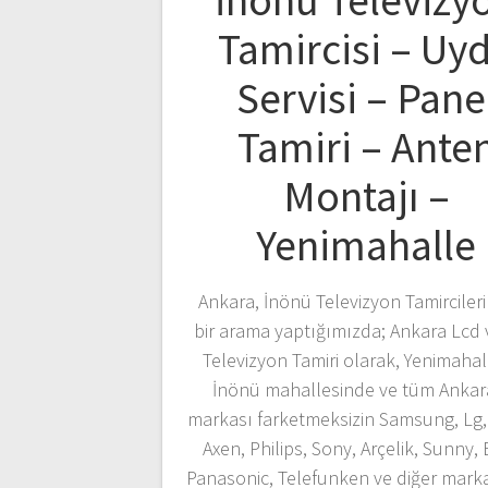
İnönü Televizy
Tamircisi – Uy
Servisi – Pane
Tamiri – Ante
Montajı –
Yenimahalle
Ankara, İnönü Televizyon Tamircileri
bir arama yaptığımızda; Ankara Lcd 
Televizyon Tamiri olarak, Yenimahal
İnönü mahallesinde ve tüm Ankar
markası farketmeksizin Samsung, Lg, 
Axen, Philips, Sony, Arçelik, Sunny,
Panasonic, Telefunken ve diğer marka