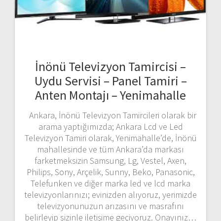
İnönü Televizyon Tamircisi –
Uydu Servisi – Panel Tamiri –
Anten Montajı – Yenimahalle
Ankara, İnönü Televizyon Tamircileri olarak bir
arama yaptığımızda; Ankara Lcd ve Led
Televizyon Tamiri olarak, Yenimahalle’de, İnönü
mahallesinde ve tüm Ankara’da markası
farketmeksizin Samsung, Lg, Vestel, Axen,
Philips, Sony, Arçelik, Sunny, Beko, Panasonic,
Telefunken ve diğer marka led ve lcd marka
televizyonlarınızı; evinizden alıyoruz, yerimizde
televizyonunuzun arızasını ve masrafını
belirleyip sizinle iletişime geçiyoruz. Onayınız…