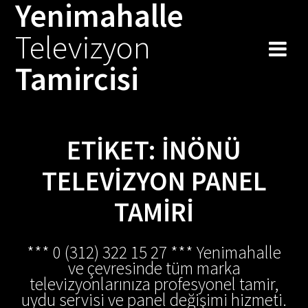
Yenimahalle
Skip
to
Televizyon
content
Tamircisi
ETIKET:
İNÖNÜ
TELEVIZYON PANEL
TAMIRI
*** 0 (312) 322 15 27 *** Yenimahalle
ve çevresinde tüm marka
televizyonlarınıza profesyonel tamir,
uydu servisi ve panel değişimi hizmeti.