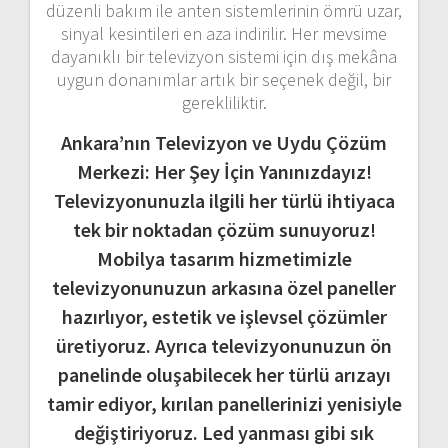
düzenli
bakım
ile
anten
sistemlerinin
ömrü
uzar,
sinyal
kesintileri
en
aza
indirilir.
Her
mevsime
dayanıklı
bir
televizyon
sistemi
için
dış
mekâna
uygun
donanımlar
artık
bir
seçenek
değil,
bir
gerekliliktir.
Ankara’nın Televizyon ve Uydu Çözüm
Merkezi: Her Şey İçin Yanınızdayız!
Televizyonunuzla ilgili her türlü ihtiyaca
tek bir noktadan çözüm sunuyoruz!
Mobilya tasarım hizmetimizle
televizyonunuzun arkasına özel paneller
hazırlıyor, estetik ve işlevsel çözümler
üretiyoruz. Ayrıca televizyonunuzun ön
panelinde oluşabilecek her türlü arızayı
tamir ediyor, kırılan panellerinizi yenisiyle
değiştiriyoruz. Led yanması gibi sık