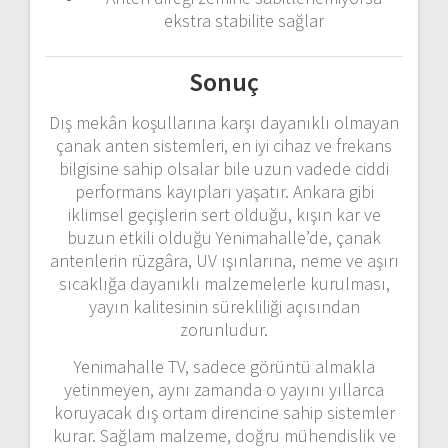
ekstra
stabilite
sağlar
Sonuç
Dış
mekân
koşullarına
karşı
dayanıklı
olmayan
çanak
anten
sistemleri,
en
iyi
cihaz
ve
frekans
bilgisine
sahip
olsalar
bile
uzun
vadede
ciddi
performans
kayıpları
yaşatır.
Ankara
gibi
iklimsel
geçişlerin
sert
olduğu,
kışın
kar
ve
buzun
etkili
olduğu
Yenimahalle’de,
çanak
antenlerin
rüzgâra,
UV
ışınlarına,
neme
ve
aşırı
sıcaklığa
dayanıklı
malzemelerle
kurulması,
yayın
kalitesinin
sürekliliği
açısından
zorunludur.
Yenimahalle
TV,
sadece
görüntü
almakla
yetinmeyen,
aynı
zamanda
o
yayını
yıllarca
koruyacak
dış
ortam
direncine
sahip
sistemler
kurar.
Sağlam
malzeme,
doğru
mühendislik
ve