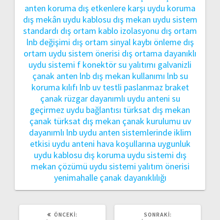
anten koruma
dış etkenlere karşı uydu koruma
dış mekân uydu kablosu
dış mekan uydu sistem
standardı
dış ortam kablo izolasyonu
dış ortam
lnb değişimi
dış ortam sinyal kaybı önleme
dış
ortam uydu sistem önerisi
dış ortama dayanıklı
uydu sistemi
f konektör su yalıtımı
galvanizli
çanak anten
lnb dış mekan kullanımı
lnb su
koruma kılıfı
lnb uv testli
paslanmaz braket
çanak
rüzgar dayanımlı uydu anteni
su
geçirmez uydu bağlantısı
türksat dış mekan
çanak
türksat dış mekan çanak kurulumu
uv
dayanımlı lnb
uydu anten sistemlerinde iklim
etkisi
uydu anteni hava koşullarına uygunluk
uydu kablosu dış koruma
uydu sistemi dış
mekan çözümü
uydu sistemi yalıtım önerisi
yenimahalle çanak dayanıklılığı
ÖNCEKI
SONRAKI
ÖNCEKI:
SONRAKI: