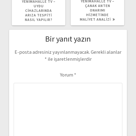
YAZI:
YAZI:
YENIMAHALLE TV –
YENIMAHALLE TV –
ÇANAK ANTEN
UYDU
ONARIMI
CIHAZLARINDA
HIZMETINDE
ARIZA TESPITI
MALIYET ANALIZI
NASIL YAPILIR?
Bir yanıt yazın
E-posta adresiniz yayınlanmayacak.
Gerekli alanlar
*
ile işaretlenmişlerdir
Yorum
*