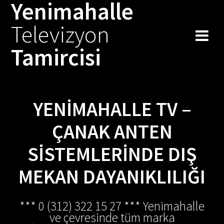
Yenimahalle
Skip
to
Televizyon
content
Tamircisi
YENIMAHALLE TV –
ÇANAK ANTEN
SISTEMLERINDE DIŞ
MEKAN DAYANIKLILIĞI
*** 0 (312) 322 15 27 *** Yenimahalle
ve çevresinde tüm marka