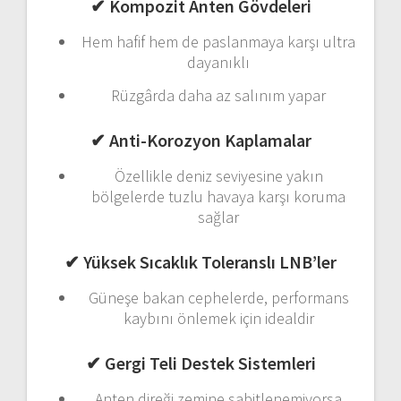
✔
Kompozit
Anten
Gövdeleri
Hem
hafif
hem
de
paslanmaya
karşı
ultra
dayanıklı
Rüzgârda
daha
az
salınım
yapar
✔
Anti-
Korozyon
Kaplamalar
Özellikle
deniz
seviyesine
yakın
bölgelerde
tuzlu
havaya
karşı
koruma
sağlar
✔
Yüksek
Sıcaklık
Toleranslı
LNB’ler
Güneşe
bakan
cephelerde,
performans
kaybını
önlemek
için
idealdir
✔
Gergi
Teli
Destek
Sistemleri
Anten
direği
zemine
sabitlenemiyorsa