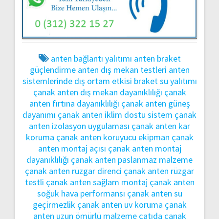
anten bağlantı yalıtımı
anten braket
güçlendirme
anten dış mekan testleri
anten
sistemlerinde dış ortam etkisi
braket su yalıtımı
çanak anten dış mekan dayanıklılığı
çanak
anten fırtına dayanıklılığı
çanak anten güneş
dayanımı
çanak anten iklim dostu sistem
çanak
anten izolasyon uygulaması
çanak anten kar
koruma
çanak anten koruyucu ekipman
çanak
anten montaj açısı
çanak anten montaj
dayanıklılığı
çanak anten paslanmaz malzeme
çanak anten rüzgar direnci
çanak anten rüzgar
testli
çanak anten sağlam montaj
çanak anten
soğuk hava performansı
çanak anten su
geçirmezlik
çanak anten uv koruma
çanak
anten uzun ömürlü malzeme
çatıda çanak