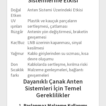
Sistemlerine
Etkisi
Doğal
Anten
Sistemi
Üzerindeki
Etkisi
Etken
UV
Plastik
ve
kauçuk
parçaların
ışınları
sertleşmesi,
çatlaması
Rüzgâr
Antenin
yön
değiştirmesi,
braketin
gevşemesi
Kar/
Buz
LNB
üzerinin
kapanması,
sinyal
kesilmesi
Yağmur
Kablo
girişlerinden
su
sızması,
kısa
devre
oluşumu
Don
Kablolarda
sertleşme,
kırılma
riski
Sıcaklık
Malzeme
genleşmeleri,
bağlantı
farkı
gevşemeleri
Dayanıklı
Çanak
Anten
Sistemleri
İçin
Temel
Gereklilikler
1.
Paslanmaz
Malzeme
Kullanımı