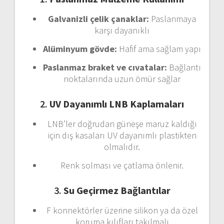
Galvanizli
çelik
çanaklar:
Paslanmaya
karşı
dayanıklı
Alüminyum
gövde:
Hafif
ama
sağlam
yapı
Paslanmaz
braket
ve
cıvatalar:
Bağlantı
noktalarında
uzun
ömür
sağlar
2.
UV
Dayanımlı
LNB
Kaplamaları
LNB’ler
doğrudan
güneşe
maruz
kaldığı
için
dış
kasaları
UV
dayanımlı
plastikten
olmalıdır.
Renk
solması
ve
çatlama
önlenir.
3.
Su
Geçirmez
Bağlantılar
F
konnektörler
üzerine
silikon
ya
da
özel
koruma
kılıfları
takılmalı