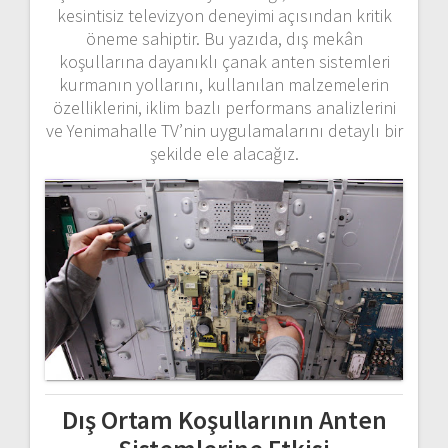
kesintisiz
televizyon
deneyimi
açısından
kritik
öneme
sahiptir.
Bu
yazıda,
dış
mekân
koşullarına
dayanıklı
çanak
anten
sistemleri
kurmanın
yollarını,
kullanılan
malzemelerin
özelliklerini,
iklim
bazlı
performans
analizlerini
ve
Yenimahalle
TV’nin
uygulamalarını
detaylı
bir
şekilde
ele
alacağız.
Dış
Ortam
Koşullarının
Anten