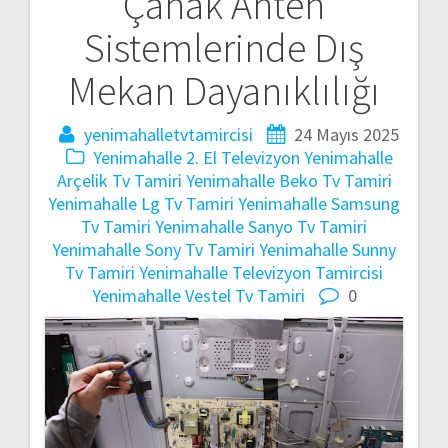
Çanak Anten
gezinmesi
Sistemlerinde Dış
Mekan Dayanıklılığı
yenimahalletvtamircisi
24 Mayıs 2025
Yenimahalle 2. El Televizyon
Yenimahalle
Arçelik Tv Tamiri
Yenimahalle Beko Tv Tamiri
Yenimahalle Lg Tv Tamiri
Yenimahalle Samsung
Tv Tamiri
Yenimahalle Sanyo Tv Tamiri
Yenimahalle Sony Tv Tamiri
Yenimahalle Sunny
Tv Tamiri
Yenimahalle Televizyon Tamircisi
Yenimahalle Vestel Tv Tamiri
0