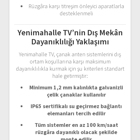
Rüzgâra
karşı
titreşim
önleyici
aparatlarla
desteklenmeli
Yenimahalle
TV’nin
Dış
Mekân
Dayanıklılığı
Yaklaşımı
Yenimahalle
TV,
çanak
anten
sistemlerini
dış
ortam
koşullarına
karşı
maksimum
dayanıklılıkla
kurmak
için
şu
kriterleri
standart
hale
getirmiştir:
Minimum
1,2
mm
kalınlıkta
galvanizli
çelik
çanaklar
kullanılır
IP65
sertifikalı
su
geçirmez
bağlantı
elemanları
tercih
edilir
Tüm
sistemler
en
az
100
km/
saat
rüzgâra
dayanıklı
olacak
şekilde
monte
edilir