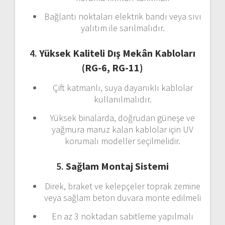
Bağlantı
noktaları
elektrik
bandı
veya
sıvı
yalıtım
ile
sarılmalıdır.
4.
Yüksek
Kaliteli
Dış
Mekân
Kabloları
(
RG-
6,
RG-
11)
Çift
katmanlı,
suya
dayanıklı
kablolar
kullanılmalıdır.
Yüksek
binalarda,
doğrudan
güneşe
ve
yağmura
maruz
kalan
kablolar
için
UV
korumalı
modeller
seçilmelidir.
5.
Sağlam
Montaj
Sistemi
Direk,
braket
ve
kelepçeler
toprak
zemine
veya
sağlam
beton
duvara
monte
edilmeli
En
az
3
noktadan
sabitleme
yapılmalı