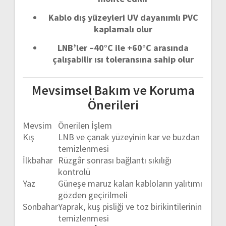
Kablo
dış
yüzeyleri
UV
dayanımlı
PVC
kaplamalı
olur
LNB’ler –
40°
C
ile +
60°
C
arasında
çalışabilir
ısı
toleransına
sahip
olur
Mevsimsel
Bakım
ve
Koruma
Önerileri
Mevsim
Önerilen
İşlem
Kış
LNB
ve
çanak
yüzeyinin
kar
ve
buzdan
temizlenmesi
İlkbahar
Rüzgâr
sonrası
bağlantı
sıkılığı
kontrolü
Yaz
Güneşe
maruz
kalan
kabloların
yalıtımı
gözden
geçirilmeli
Sonbahar
Yaprak,
kuş
pisliği
ve
toz
birikintilerinin
temizlenmesi