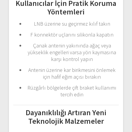
Kullanıcılar
İçin
Pratik
Koruma
Yöntemleri
LNB
üzerine
su
geçirmez
kılıf
takın
F
konnektör
uçlarını
silikonla
kapatın
Çanak
antenin
yakınında
ağaç
veya
yükseklik
engelleri
varsa
yön
kaymasına
karşı
kontrol
yapın
Antenin
üzerine
kar
birikmesini
önlemek
için
hafif
eğim
açısı
bırakın
Rüzgârlı
bölgelerde
çift
braket
kullanımı
tercih
edin
Dayanıklılığı
Artıran
Yeni
Teknolojik
Malzemeler