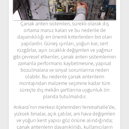
Çanak
anten
sistemleri,
sürekli
olarak
dış
ortama
maruz
kalan
ve
bu
nedenle
de
dayanıklılığı
en
önemli
kriterlerden
biri
olan
yapılardır.
Güneş
ışınları,
yoğun
kar,
sert
rüzgârlar,
aşırı
sıcaklık
değişimleri
ve
yağmur
gibi
çevresel
etkenler,
çanak
anten
sistemlerinin
zamanla
performans
kaybetmesine,
yapısal
bozulmalara
ve
sinyal
sorunlarına
neden
olabilir.
Bu
nedenle
çanak
antenlerin
montajından
malzeme
seçimine
kadar
tüm
süreçte
dış
mekân
şartlarına
uygunluk
ön
planda
tutulmalıdır.
Ankara’nın
merkezi
ilçelerinden
Yenimahalle’de,
yüksek
binalar,
açık
çatılar,
ani
hava
değişimleri
ve
yoğun
kent
yapısı
göz
önüne
alındığında;
çanak
antenlerin
dayanıklılığı,
kullanıcıların