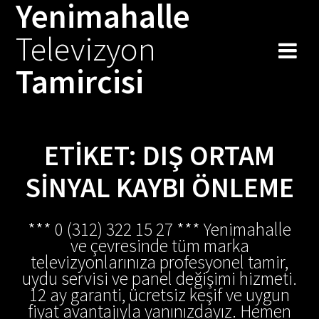
Yenimahalle
Skip
to
Televizyon
content
Tamircisi
ETIKET:
DIŞ ORTAM
SINYAL KAYBI ÖNLEME
*** 0 (312) 322 15 27 *** Yenimahalle
ve çevresinde tüm marka
televizyonlarınıza profesyonel tamir,
uydu servisi ve panel değişimi hizmeti.
12 ay garanti, ücretsiz keşif ve uygun
fiyat avantajıyla yanınızdayız. Hemen