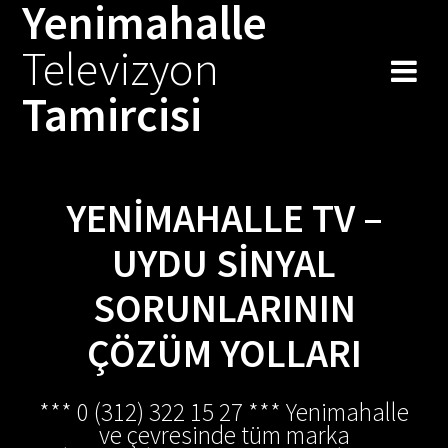
Yenimahalle
Skip
to
Televizyon
content
Tamircisi
YENIMAHALLE TV –
UYDU SINYAL
SORUNLARININ
ÇÖZÜM YOLLARI
*** 0 (312) 322 15 27 *** Yenimahalle
ve çevresinde tüm marka