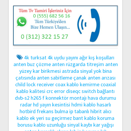
4k turksat
4k uydu yayını
ağır kış koşulları
anten buz çözme
anten rüzgarda titreşim
anten
yüzey kar birikmesi
astrada sinyal yok
bina
çatısında anten sabitleme
çanak anten arızası
child lock receiver
coax kablo kemirme
coaxial
kablo kalitesi
crc error
diseqc switch bağlantı
dvb-s2 h265
f konnektör montajı
hava durumu
radar
hd yayın kesintisi
hdmi kablo hasarlı
hotbird frekans bulma
ip tabanlı hibrit alıcı
kablo ek yeri su geçirmez bant
kablo koruma
borusu
kablo uzunluğu sinyal kaybı
kar yağışı