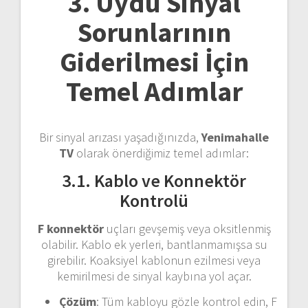
3. Uydu Sinyal
Sorunlarının
Giderilmesi İçin
Temel Adımlar
Bir sinyal arızası yaşadığınızda,
Yenimahalle
TV
olarak önerdiğimiz temel adımlar:
3.1. Kablo ve Konnektör
Kontrolü
F konnektör
uçları gevşemiş veya oksitlenmiş
olabilir. Kablo ek yerleri, bantlanmamışsa su
girebilir. Koaksiyel kablonun ezilmesi veya
kemirilmesi de sinyal kaybına yol açar.
Çözüm
: Tüm kabloyu gözle kontrol edin, F