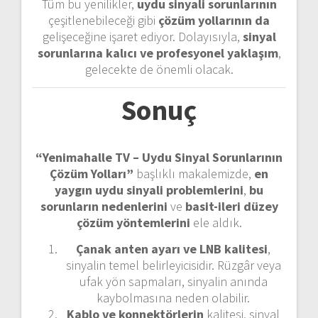
Tüm bu yenilikler,
uydu sinyali sorunlarının
çeşitlenebileceği gibi
çözüm yollarının da
gelişeceğine işaret ediyor. Dolayısıyla,
sinyal
sorunlarına kalıcı ve profesyonel yaklaşım
,
gelecekte de önemli olacak.
Sonuç
“Yenimahalle TV – Uydu Sinyal Sorunlarının
Çözüm Yolları”
başlıklı makalemizde,
en
yaygın uydu sinyali problemlerini
,
bu
sorunların nedenlerini
ve
basit-ileri düzey
çözüm yöntemlerini
ele aldık.
Çanak anten ayarı ve LNB kalitesi
,
sinyalin temel belirleyicisidir. Rüzgâr veya
ufak yön sapmaları, sinyalin anında
kaybolmasına neden olabilir.
Kablo ve konnektörlerin
kalitesi, sinyal