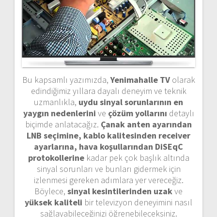
Bu kapsamlı yazımızda,
Yenimahalle TV
olarak
edindiğimiz yıllara dayalı deneyim ve teknik
uzmanlıkla,
uydu sinyal sorunlarının en
yaygın nedenlerini
ve
çözüm yollarını
detaylı
biçimde anlatacağız.
Çanak anten ayarından
LNB seçimine, kablo kalitesinden receiver
ayarlarına, hava koşullarından DiSEqC
protokollerine
kadar pek çok başlık altında
sinyal sorunları ve bunları gidermek için
izlenmesi gereken adımlara yer vereceğiz.
Böylece,
sinyal kesintilerinden uzak
ve
yüksek kaliteli
bir televizyon deneyimini nasıl
sağlayabileceğinizi öğrenebileceksiniz.