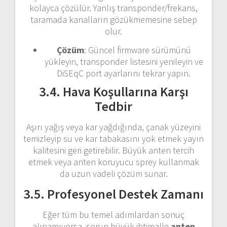
kolayca çözülür. Yanlış transponder/frekans,
taramada kanalların gözükmemesine sebep
olur.
Çözüm
: Güncel firmware sürümünü
yükleyin, transponder listesini yenileyin ve
DiSEqC port ayarlarını tekrar yapın.
3.4. Hava Koşullarına Karşı
Tedbir
Aşırı yağış veya kar yağdığında, çanak yüzeyini
temizleyip su ve kar tabakasını yok etmek yayın
kalitesini geri getirebilir. Büyük anten tercih
etmek veya anten koruyucu sprey kullanmak
da uzun vadeli çözüm sunar.
3.5. Profesyonel Destek Zamanı
Eğer tüm bu temel adımlardan sonuç
alınamıyorsa, sorun büyük ihtimalle
anten