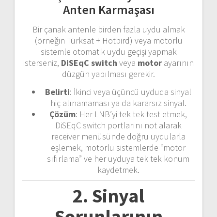
Anten Karmaşası
Bir çanak antenle birden fazla uydu almak
(örneğin Türksat + Hotbird) veya motorlu
sistemle otomatik uydu geçişi yapmak
isterseniz,
DiSEqC switch
veya
motor
ayarının
düzgün yapılması gerekir.
Belirti
: İkinci veya üçüncü uyduda sinyal
hiç alınamaması ya da kararsız sinyal.
Çözüm
: Her LNB’yi tek tek test etmek,
DiSEqC switch portlarını not alarak
receiver menüsünde doğru uydularla
eşlemek, motorlu sistemlerde “motor
sıfırlama” ve her uyduya tek tek konum
kaydetmek.
2. Sinyal
Sorunlarının