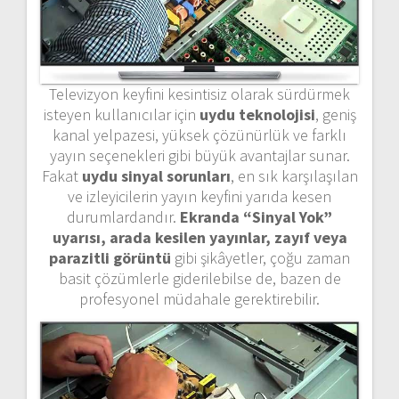
Televizyon keyfini kesintisiz olarak sürdürmek
isteyen kullanıcılar için
uydu teknolojisi
, geniş
kanal yelpazesi, yüksek çözünürlük ve farklı
yayın seçenekleri gibi büyük avantajlar sunar.
Fakat
uydu sinyal sorunları
, en sık karşılaşılan
ve izleyicilerin yayın keyfini yarıda kesen
durumlardandır.
Ekranda “Sinyal Yok”
uyarısı, arada kesilen yayınlar, zayıf veya
parazitli görüntü
gibi şikâyetler, çoğu zaman
basit çözümlerle giderilebilse de, bazen de
profesyonel müdahale gerektirebilir.