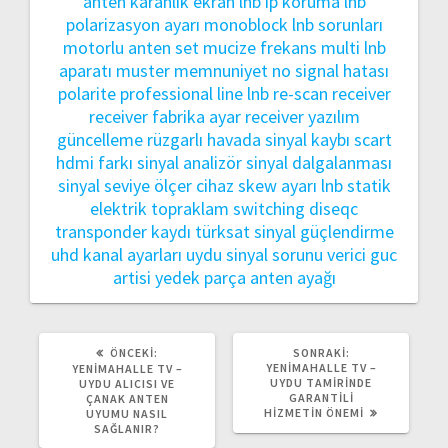
anten
karanlık ekran
lnb ip koruma
lnb
polarizasyon ayarı
monoblock lnb sorunları
motorlu anten set
mucize frekans
multi lnb
aparatı
muster memnuniyet
no signal hatası
polarite
professional line lnb
re-scan receiver
receiver fabrika ayar
receiver yazılım
güncelleme
rüzgarlı havada sinyal kaybı
scart
hdmi farkı
sinyal analizör
sinyal dalgalanması
sinyal seviye ölçer cihaz
skew ayarı lnb
statik
elektrik topraklam
switching diseqc
transponder kaydı
türksat sinyal güçlendirme
uhd kanal ayarları
uydu sinyal sorunu
verici guc
artisi
yedek parça anten ayağı
ÖNCEKI
SONRAKI
ÖNCEKI:
SONRAKI:
YAZI:
YAZI:
YENIMAHALLE TV –
YENIMAHALLE TV –
UYDU TAMIRINDE
UYDU ALICISI VE
GARANTILI
ÇANAK ANTEN
HIZMETIN ÖNEMI
UYUMU NASIL
SAĞLANIR?