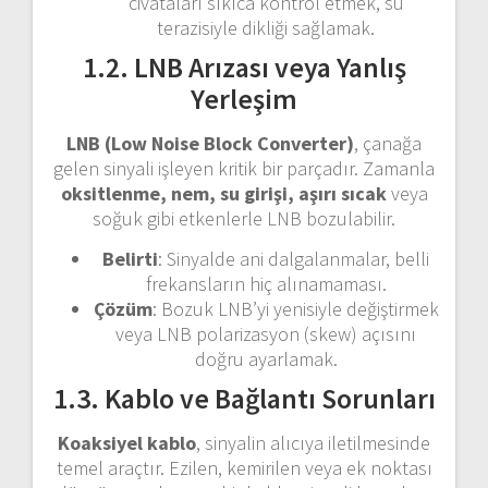
civataları sıkıca kontrol etmek, su
terazisiyle dikliği sağlamak.
1.2. LNB Arızası veya Yanlış
Yerleşim
LNB (Low Noise Block Converter)
, çanağa
gelen sinyali işleyen kritik bir parçadır. Zamanla
oksitlenme, nem, su girişi, aşırı sıcak
veya
soğuk gibi etkenlerle LNB bozulabilir.
Belirti
: Sinyalde ani dalgalanmalar, belli
frekansların hiç alınamaması.
Çözüm
: Bozuk LNB’yi yenisiyle değiştirmek
veya LNB polarizasyon (skew) açısını
doğru ayarlamak.
1.3. Kablo ve Bağlantı Sorunları
Koaksiyel kablo
, sinyalin alıcıya iletilmesinde
temel araçtır. Ezilen, kemirilen veya ek noktası