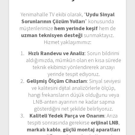
Yenimahalle TV ekibi olarak, “
Uydu Sinyal
Sorunlarının Çözüm Yolları
” konusunda
müşterilerimize
hem yerinde keşif
hem de
uzman teknisyen desteği
sunmaktayız.
Hizmet yaklaşımımız:
Hızlı Randevu ve Analiz
: Sorun bildirimi
aldığımızda, mümkün olan en kısa sürede
teknik ekibimizi yönlendirerek arızayı
yerinde tespit ediyoruz.
Gelişmiş Ölçüm Cihazları
: Sinyal seviyesi
ve kalitesini dijital analizörlerle ölçüp,
hangi frekansların düşük olduğunu veya
LNB-anten ayarının ne kadar sapma
gösterdiğini net şekilde belirliyoruz.
Kaliteli Yedek Parça ve Onarım
: Arıza
tespiti sonrasında gerekirse
orijinal LNB
,
markalı kablo
,
güçlü montaj aparatları