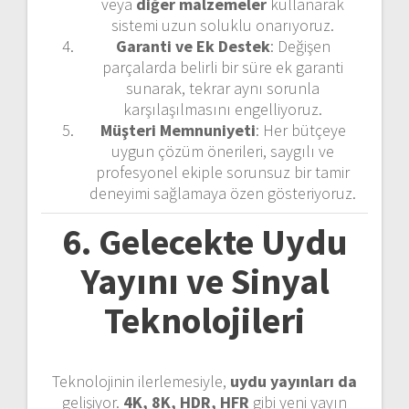
veya
diğer malzemeler
kullanarak
sistemi uzun soluklu onarıyoruz.
Garanti ve Ek Destek
: Değişen
parçalarda belirli bir süre ek garanti
sunarak, tekrar aynı sorunla
karşılaşılmasını engelliyoruz.
Müşteri Memnuniyeti
: Her bütçeye
uygun çözüm önerileri, saygılı ve
profesyonel ekiple sorunsuz bir tamir
deneyimi sağlamaya özen gösteriyoruz.
6. Gelecekte Uydu
Yayını ve Sinyal
Teknolojileri
Teknolojinin ilerlemesiyle,
uydu yayınları da
gelişiyor.
4K, 8K, HDR, HFR
gibi yeni yayın