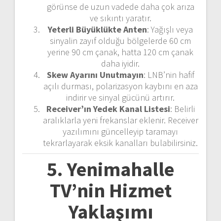
görünse de uzun vadede daha çok arıza
ve sıkıntı yaratır.
Yeterli Büyüklükte Anten
: Yağışlı veya
sinyalin zayıf olduğu bölgelerde 60 cm
yerine 90 cm çanak, hatta 120 cm çanak
daha iyidir.
Skew Ayarını Unutmayın
: LNB’nin hafif
açılı durması, polarizasyon kaybını en aza
indirir ve sinyal gücünü artırır.
Receiver’ın Yedek Kanal Listesi
: Belirli
aralıklarla yeni frekanslar eklenir. Receiver
yazılımını güncelleyip taramayı
tekrarlayarak eksik kanalları bulabilirsiniz.
5. Yenimahalle
TV’nin Hizmet
Yaklaşımı