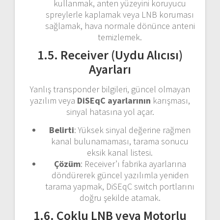
kullanmak, anten yüzeyini koruyucu
spreylerle kaplamak veya LNB koruması
sağlamak, hava normale dönünce anteni
temizlemek.
1.5. Receiver (Uydu Alıcısı)
Ayarları
Yanlış transponder bilgileri, güncel olmayan
yazılım veya
DiSEqC ayarlarının
karışması,
sinyal hatasına yol açar.
Belirti
: Yüksek sinyal değerine rağmen
kanal bulunamaması, tarama sonucu
eksik kanal listesi.
Çözüm
: Receiver’ı fabrika ayarlarına
döndürerek güncel yazılımla yeniden
tarama yapmak, DiSEqC switch portlarını
doğru şekilde atamak.
1.6. Çoklu LNB veya Motorlu