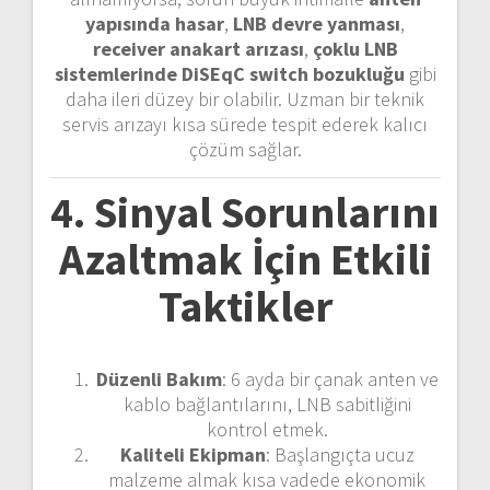
yapısında hasar
,
LNB devre yanması
,
receiver anakart arızası
,
çoklu LNB
sistemlerinde DiSEqC switch bozukluğu
gibi
daha ileri düzey bir olabilir. Uzman bir teknik
servis arızayı kısa sürede tespit ederek kalıcı
çözüm sağlar.
4. Sinyal Sorunlarını
Azaltmak İçin Etkili
Taktikler
Düzenli Bakım
: 6 ayda bir çanak anten ve
kablo bağlantılarını, LNB sabitliğini
kontrol etmek.
Kaliteli Ekipman
: Başlangıçta ucuz
malzeme almak kısa vadede ekonomik