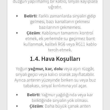
düzgün yapılmamış bir kablo, sinyali kayıplara
uğratır.
Belirti
: Farklı zamanlarda sinyalin gidip
gelmesi, bazı kanalların çekmesi
bazılarının çekmemesi.
Çözüm
: Kablonun tamamını kontrol
etmek, ek yerlerinde su geçirmez bant
kullanmak, kaliteli RG6 veya RG11 kablo
tercih etmek.
1.4. Hava Koşulları
Yoğun
yağmur, kar, dolu
veya aşırı rüzgâr,
sinyali geçici veya kalıcı olarak zayıflatabilir.
Ayrıca antenin yüzeyinde biriken su veya buz
tabakası, sinyal kırılımına yol açar.
Belirti
: Yağmur yağdığında veya kar
biriktiğinde sinyalin yok olması.
Çözüm
: Daha büyük çanak anten