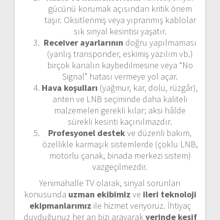
gücünü korumak açısından kritik önem
taşır. Oksitlenmiş veya yıpranmış kablolar
sık sinyal kesintisi yaşatır.
Receiver ayarlarının
doğru yapılmaması
(yanlış transponder, eskimiş yazılım vb.)
birçok kanalın kaybedilmesine veya “No
Signal” hatası vermeye yol açar.
Hava koşulları
(yağmur, kar, dolu, rüzgâr),
anten ve LNB seçiminde daha kaliteli
malzemeleri gerekli kılar; aksi hâlde
sürekli kesinti kaçınılmazdır.
Profesyonel destek
ve düzenli bakım,
özellikle karmaşık sistemlerde (çoklu LNB,
motorlu çanak, binada merkezi sistem)
vazgeçilmezdir.
Yenimahalle TV olarak, sinyal sorunları
konusunda
uzman ekibimiz
ve
ileri teknoloji
ekipmanlarımız
ile hizmet veriyoruz. İhtiyaç
duyduğunuz her an bizi arayarak
yerinde keşif