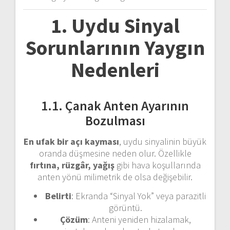
1. Uydu Sinyal
Sorunlarının Yaygın
Nedenleri
1.1. Çanak Anten Ayarının
Bozulması
En ufak bir açı kayması
, uydu sinyalinin büyük
oranda düşmesine neden olur. Özellikle
fırtına, rüzgâr, yağış
gibi hava koşullarında
anten yönü milimetrik de olsa değişebilir.
Belirti
: Ekranda “Sinyal Yok” veya parazitli
görüntü.
Çözüm
: Anteni yeniden hizalamak,