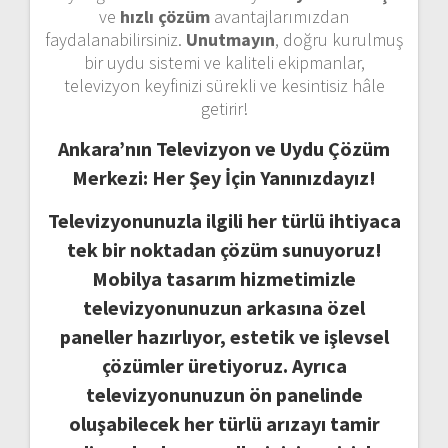
ve
hızlı çözüm
avantajlarımızdan
faydalanabilirsiniz.
Unutmayın
, doğru kurulmuş
bir uydu sistemi ve kaliteli ekipmanlar,
televizyon keyfinizi sürekli ve kesintisiz hâle
getirir!
Ankara’nın Televizyon ve Uydu Çözüm
Merkezi: Her Şey İçin Yanınızdayız!
Televizyonunuzla ilgili her türlü ihtiyaca
tek bir noktadan çözüm sunuyoruz!
Mobilya tasarım hizmetimizle
televizyonunuzun arkasına özel
paneller hazırlıyor, estetik ve işlevsel
çözümler üretiyoruz. Ayrıca
televizyonunuzun ön panelinde
oluşabilecek her türlü arızayı tamir