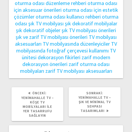
oturma odası düzenleme rehberi
oturma odası
için aksesuar önerileri
oturma odası için estetik
çözümler
oturma odası kullanıcı rehberi
oturma
odası şık TV mobilyası
şık dekoratif mobilyalar
şık dekoratif objeler
şık TV mobilyası önerileri
şık ve zarif TV mobilyası önerileri
TV mobilyası
aksesuarları
TV mobilyasında düzenleyiciler
TV
mobilyasında fotoğraf çerçevesi kullanımı
TV
ünitesi dekorasyon fikirleri
zarif modern
dekorasyon önerileri
zarif oturma odası
mobilyaları
zarif TV mobilyası aksesuarları
ÖNCEKI
SONRAKI
ÖNCEKI:
SONRAKI:
YAZI:
YAZI:
YENIMAHALLE TV –
YENIMAHALLE TV –
ŞIK VE MINIMAL TV
KÖŞE TV
SEHPASI
MOBILYALARI ILE
TASARIMLARI
YER TASARRUFU
SAĞLAYIN