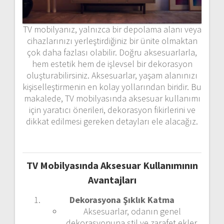
TV mobilyanız, yalnızca bir depolama alanı veya
cihazlarınızı yerleştirdiğiniz bir ünite olmaktan
çok daha fazlası olabilir. Doğru aksesuarlarla,
hem estetik hem de işlevsel bir dekorasyon
oluşturabilirsiniz. Aksesuarlar, yaşam alanınızı
kişiselleştirmenin en kolay yollarından biridir. Bu
makalede, TV mobilyasında aksesuar kullanımı
için yaratıcı önerileri, dekorasyon fikirlerini ve
dikkat edilmesi gereken detayları ele alacağız.
TV Mobilyasında Aksesuar Kullanımının
Avantajları
Dekorasyona Şıklık Katma
Aksesuarlar, odanın genel
dekorasyonuna stil ve zarafet ekler.