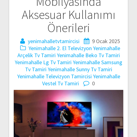
Mobilyasında
gezinmesi
Aksesuar Kullanımı
Önerileri
yenimahalletvtamircisi
9 Ocak 2025
Yenimahalle 2. El Televizyon
Yenimahalle
Arçelik Tv Tamiri
Yenimahalle Beko Tv Tamiri
Yenimahalle Lg Tv Tamiri
Yenimahalle Samsung
Tv Tamiri
Yenimahalle Sunny Tv Tamiri
Yenimahalle Televizyon Tamircisi
Yenimahalle
Vestel Tv Tamiri
0