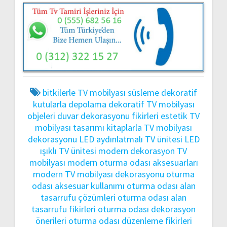
bitkilerle TV mobilyası süsleme
dekoratif
kutularla depolama
dekoratif TV mobilyası
objeleri
duvar dekorasyonu fikirleri
estetik TV
mobilyası tasarımı
kitaplarla TV mobilyası
dekorasyonu
LED aydınlatmalı TV ünitesi
LED
ışıklı TV ünitesi
modern dekorasyon TV
mobilyası
modern oturma odası aksesuarları
modern TV mobilyası dekorasyonu
oturma
odası aksesuar kullanımı
oturma odası alan
tasarrufu çözümleri
oturma odası alan
tasarrufu fikirleri
oturma odası dekorasyon
önerileri
oturma odası düzenleme fikirleri