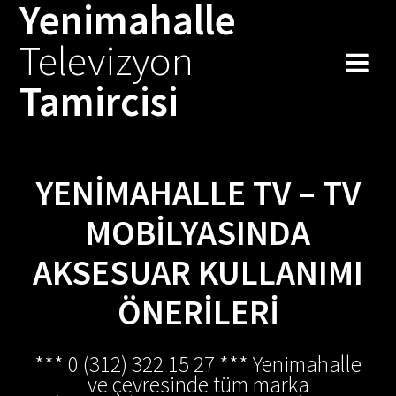
Yenimahalle
Skip
to
Televizyon
content
Tamircisi
YENIMAHALLE TV – TV
MOBILYASINDA
AKSESUAR KULLANIMI
ÖNERILERI
*** 0 (312) 322 15 27 *** Yenimahalle
ve çevresinde tüm marka