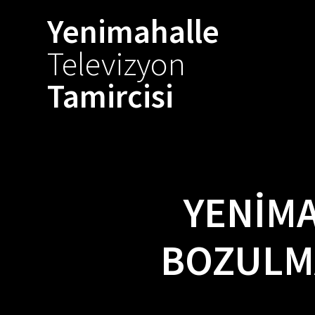
Skip
Yenimahalle
to
content
Televizyon
Tamircisi
YENIMA
BOZULM