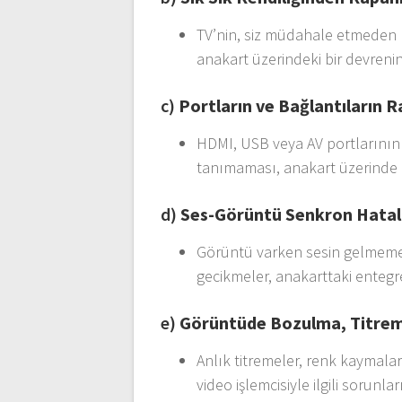
TV’nin, siz müdahale etmeden 
anakart üzerindeki bir devrenin
c)
Portların ve Bağlantıların 
HDMI, USB veya AV portlarının 
tanımaması, anakart üzerinde b
d)
Ses-Görüntü Senkron Hatal
Görüntü varken sesin gelmemesi
gecikmeler, anakarttaki entegre
e)
Görüntüde Bozulma, Titrem
Anlık titremeler, renk kaymalar
video işlemcisiyle ilgili sorunlar