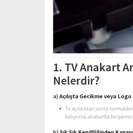
1. TV Anakart Ar
Nelerdir?
a)
Açılışta Gecikme veya Logo
TV açıldıktan sonra normalden
kalıyorsa, anakartta bir işlemci
b)
Sık Sık Kendiliğinden Kapa