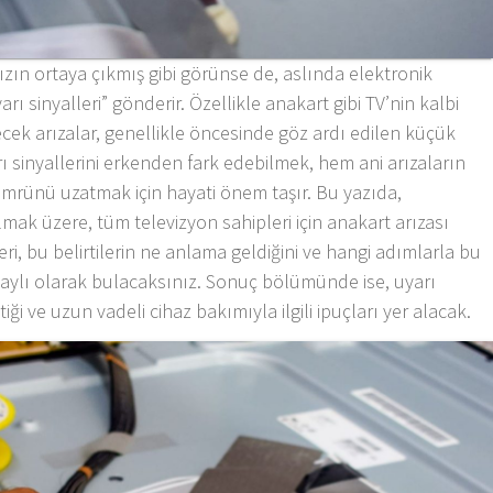
zın ortaya çıkmış gibi görünse de, aslında elektronik
rı sinyalleri” gönderir. Özellikle anakart gibi TV’nin kalbi
cek arızalar, genellikle öncesinde göz ardı edilen küçük
yarı sinyallerini erkenden fark edebilmek, hem ani arızaların
rünü uzatmak için hayati önem taşır. Bu yazıda,
lmak üzere, tüm televizyon sahipleri için anakart arızası
eri, bu belirtilerin ne anlama geldiğini ve hangi adımlarla bu
etaylı olarak bulacaksınız. Sonuç bölümünde ise, uyarı
iği ve uzun vadeli cihaz bakımıyla ilgili ipuçları yer alacak.