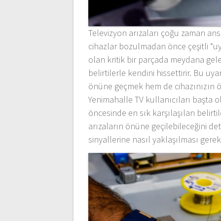
Televizyon arızaları çoğu zaman ansı
cihazlar bozulmadan önce çeşitli “uya
olan kritik bir parçada meydana gele
belirtilerle kendini hissettirir. Bu u
önüne geçmek hem de cihazınızın öm
Yenimahalle TV kullanıcıları başta o
öncesinde en sık karşılaşılan belirtil
arızaların önüne geçilebileceğini d
sinyallerine nasıl yaklaşılması gerekt