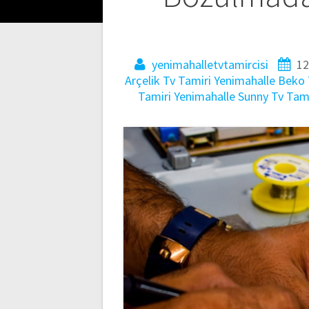
yenimahalletvtamircisi
12
Arçelik Tv Tamiri
Yenimahalle Beko 
Tamiri
Yenimahalle Sunny Tv Tami