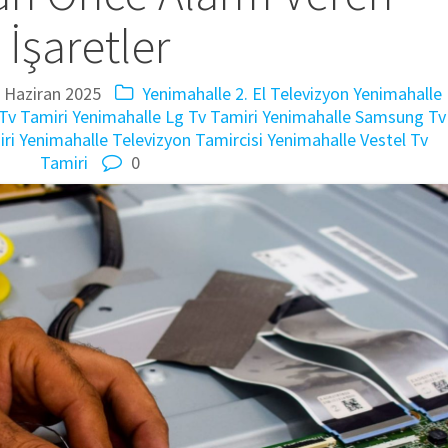
İşaretler
 Haziran 2025
Yenimahalle 2. El Televizyon
Yenimahalle
Tv Tamiri
Yenimahalle Lg Tv Tamiri
Yenimahalle Samsung Tv
ri
Yenimahalle Televizyon Tamircisi
Yenimahalle Vestel Tv
Tamiri
0