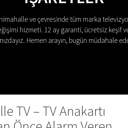
enimahalle ve çevresinde tüm marka televizyo
ğişimi hizmeti. 12 ay garanti, ücretsiz keşif v
ınızdayız. Hemen arayın, bugün müdahale ede
le TV – TV Anakartı
n Önce Alarm Veren