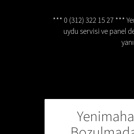
*** 0 (312) 322 15 27 *** Y
uydu servisi ve panel de
yan
Yazı
Yenimahal
gezinmesi
Bozulmada