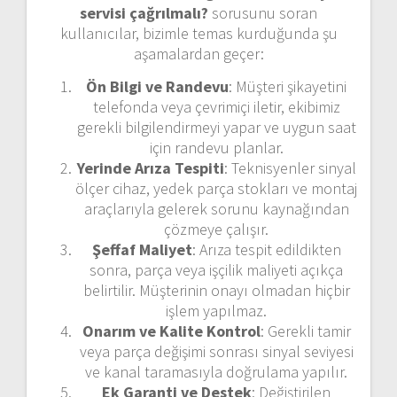
servisi çağrılmalı?
sorusunu soran
kullanıcılar, bizimle temas kurduğunda şu
aşamalardan geçer:
Ön Bilgi ve Randevu
: Müşteri şikayetini
telefonda veya çevrimiçi iletir, ekibimiz
gerekli bilgilendirmeyi yapar ve uygun saat
için randevu planlar.
Yerinde Arıza Tespiti
: Teknisyenler sinyal
ölçer cihaz, yedek parça stokları ve montaj
araçlarıyla gelerek sorunu kaynağından
çözmeye çalışır.
Şeffaf Maliyet
: Arıza tespit edildikten
sonra, parça veya işçilik maliyeti açıkça
belirtilir. Müşterinin onayı olmadan hiçbir
işlem yapılmaz.
Onarım ve Kalite Kontrol
: Gerekli tamir
veya parça değişimi sonrası sinyal seviyesi
ve kanal taramasıyla doğrulama yapılır.
Ek Garanti ve Destek
: Değiştirilen