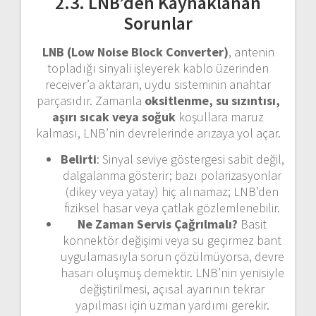
2.3. LNB’den Kaynaklanan
Sorunlar
LNB (Low Noise Block Converter)
, antenin
topladığı sinyali işleyerek kablo üzerinden
receiver’a aktaran, uydu sisteminin anahtar
parçasıdır. Zamanla
oksitlenme, su sızıntısı,
aşırı sıcak veya soğuk
koşullara maruz
kalması, LNB’nin devrelerinde arızaya yol açar.
Belirti
: Sinyal seviye göstergesi sabit değil,
dalgalanma gösterir; bazı polarizasyonlar
(dikey veya yatay) hiç alınamaz; LNB’den
fiziksel hasar veya çatlak gözlemlenebilir.
Ne Zaman Servis Çağrılmalı?
Basit
konnektör değişimi veya su geçirmez bant
uygulamasıyla sorun çözülmüyorsa, devre
hasarı oluşmuş demektir. LNB’nin yenisiyle
değiştirilmesi, açısal ayarının tekrar
yapılması için uzman yardımı gerekir.