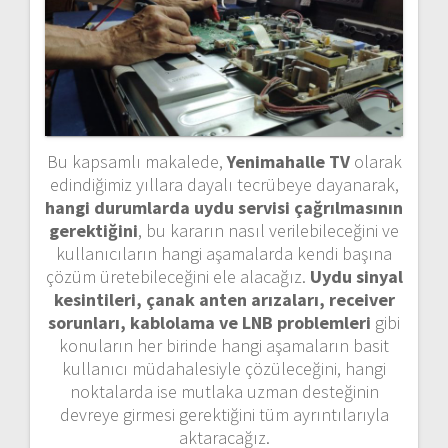
Bu kapsamlı makalede,
Yenimahalle TV
olarak
edindiğimiz yıllara dayalı tecrübeye dayanarak,
hangi durumlarda uydu servisi çağrılmasının
gerektiğini
, bu kararın nasıl verilebileceğini ve
kullanıcıların hangi aşamalarda kendi başına
çözüm üretebileceğini ele alacağız.
Uydu sinyal
kesintileri, çanak anten arızaları, receiver
sorunları, kablolama ve LNB problemleri
gibi
konuların her birinde hangi aşamaların basit
kullanıcı müdahalesiyle çözüleceğini, hangi
noktalarda ise mutlaka uzman desteğinin
devreye girmesi gerektiğini tüm ayrıntılarıyla
aktaracağız.