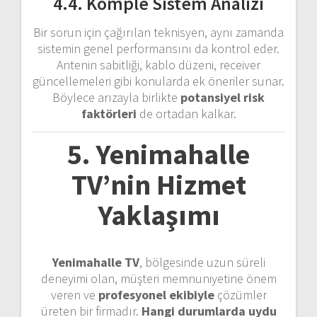
4.4. Komple Sistem Analizi
Bir sorun için çağırılan teknisyen, aynı zamanda
sistemin genel performansını da kontrol eder.
Antenin sabitliği, kablo düzeni, receiver
güncellemeleri gibi konularda ek öneriler sunar.
Böylece arızayla birlikte
potansiyel risk
faktörleri
de ortadan kalkar.
5. Yenimahalle
TV’nin Hizmet
Yaklaşımı
Yenimahalle TV
, bölgesinde uzun süreli
deneyimi olan, müşteri memnuniyetine önem
veren ve
profesyonel ekibiyle
çözümler
üreten bir firmadır.
Hangi durumlarda uydu