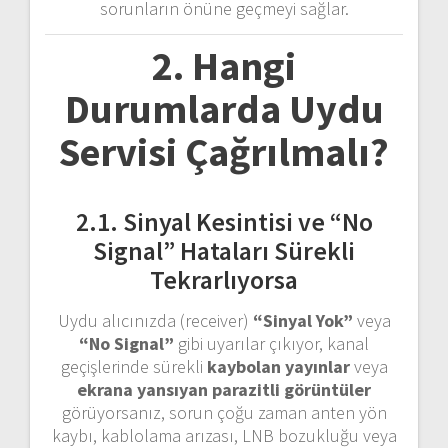
sorunların önüne geçmeyi sağlar.
2. Hangi
Durumlarda Uydu
Servisi Çağrılmalı?
2.1. Sinyal Kesintisi ve “No
Signal” Hataları Sürekli
Tekrarlıyorsa
Uydu alıcınızda (receiver)
“Sinyal Yok”
veya
“No Signal”
gibi uyarılar çıkıyor, kanal
geçişlerinde sürekli
kaybolan yayınlar
veya
ekrana yansıyan parazitli görüntüler
görüyorsanız, sorun çoğu zaman anten yön
kaybı, kablolama arızası, LNB bozukluğu veya