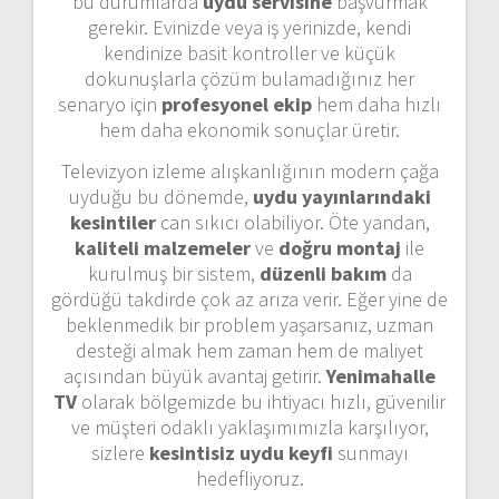
bu durumlarda
uydu servisine
başvurmak
gerekir. Evinizde veya iş yerinizde, kendi
kendinize basit kontroller ve küçük
dokunuşlarla çözüm bulamadığınız her
senaryo için
profesyonel ekip
hem daha hızlı
hem daha ekonomik sonuçlar üretir.
Televizyon izleme alışkanlığının modern çağa
uyduğu bu dönemde,
uydu yayınlarındaki
kesintiler
can sıkıcı olabiliyor. Öte yandan,
kaliteli malzemeler
ve
doğru montaj
ile
kurulmuş bir sistem,
düzenli bakım
da
gördüğü takdirde çok az arıza verir. Eğer yine de
beklenmedik bir problem yaşarsanız, uzman
desteği almak hem zaman hem de maliyet
açısından büyük avantaj getirir.
Yenimahalle
TV
olarak bölgemizde bu ihtiyacı hızlı, güvenilir
ve müşteri odaklı yaklaşımımızla karşılıyor,
sizlere
kesintisiz uydu keyfi
sunmayı
hedefliyoruz.