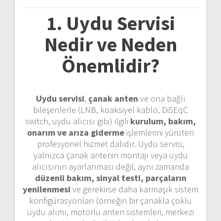
1. Uydu Servisi
Nedir ve Neden
Önemlidir?
Uydu servisi
,
çanak anten
ve ona bağlı
bileşenlerle (LNB, koaksiyel kablo, DiSEqC
switch, uydu alıcısı gibi) ilgili
kurulum, bakım,
onarım ve arıza giderme
işlemlerini yürüten
profesyonel hizmet dalıdır. Uydu servisi,
yalnızca çanak antenin montajı veya uydu
alıcısının ayarlanması değil, aynı zamanda
düzenli bakım, sinyal testi, parçaların
yenilenmesi
ve gerekirse daha karmaşık sistem
konfigürasyonları (örneğin bir çanakla çoklu
uydu alımı, motorlu anten sistemleri, merkezi