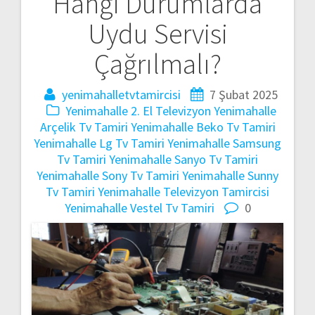
Hangi Durumlarda
gezinmesi
Uydu Servisi
Çağrılmalı?
yenimahalletvtamircisi
7 Şubat 2025
Yenimahalle 2. El Televizyon
Yenimahalle
Arçelik Tv Tamiri
Yenimahalle Beko Tv Tamiri
Yenimahalle Lg Tv Tamiri
Yenimahalle Samsung
Tv Tamiri
Yenimahalle Sanyo Tv Tamiri
Yenimahalle Sony Tv Tamiri
Yenimahalle Sunny
Tv Tamiri
Yenimahalle Televizyon Tamircisi
Yenimahalle Vestel Tv Tamiri
0