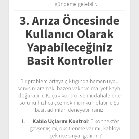
gündeme gelebilir.
3. Arıza Öncesinde
Kullanıcı Olarak
Yapabileceğiniz
Basit Kontroller
Bir problem ortaya çıktığında hemen uydu
servisini aramak, bazen vakit ve maliyet kaybı
doğurabilir. Küçük kontrol ve müdahalelerle
sorunu hızlıca çözmek mümkün olabilir. Şu
basit adımları deneyebilirsiniz:
Kablo Uçlarını Kontrol
: F konnektör
gevşemiş mi, oksitlenme var mı, kabloyu
çekince sinyal gelir mi?