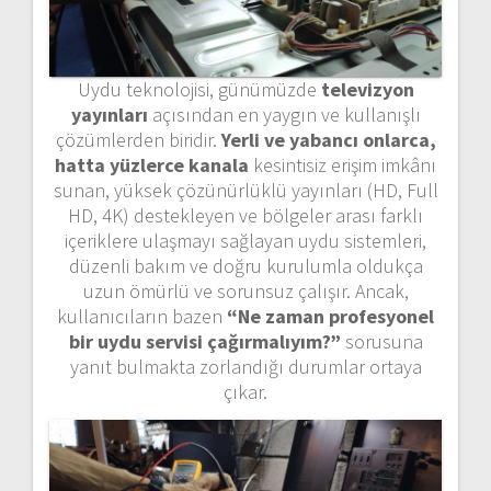
Uydu teknolojisi, günümüzde
televizyon
yayınları
açısından en yaygın ve kullanışlı
çözümlerden biridir.
Yerli ve yabancı onlarca,
hatta yüzlerce kanala
kesintisiz erişim imkânı
sunan, yüksek çözünürlüklü yayınları (HD, Full
HD, 4K) destekleyen ve bölgeler arası farklı
içeriklere ulaşmayı sağlayan uydu sistemleri,
düzenli bakım ve doğru kurulumla oldukça
uzun ömürlü ve sorunsuz çalışır. Ancak,
kullanıcıların bazen
“Ne zaman profesyonel
bir uydu servisi çağırmalıyım?”
sorusuna
yanıt bulmakta zorlandığı durumlar ortaya
çıkar.