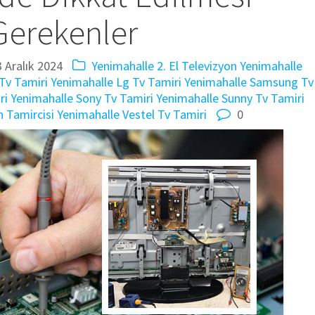
Gerekenler
3 Aralık 2024
Yenimahalle 2. El Televizyon
Yenimahalle
Tv Tamiri
Yenimahalle Lg Tv Tamiri
Yenimahalle Samsung Tv
ri
Yenimahalle Sony Tv Tamiri
Yenimahalle Sunny Tv Tamiri
n Tamircisi
Yenimahalle Vestel Tv Tamiri
0