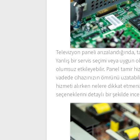
Televizyon paneli arızalandığında, 
Yanlış bir servis seçimi veya uygun
olumsuz etkileyebilir. Panel tamir h
vadede cihazınızın ömrünü uzatabilir
hizmeti alırken nelere dikkat etmeniz
seçeneklerini detaylı bir şekilde ince