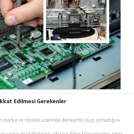
ikkat Edilmesi Gerekenler
n marka ve modeli üzerinde deneyimli olup olmadığını
n yanlış müdahaleleri, cihazın diğer bileşenlerine zarar