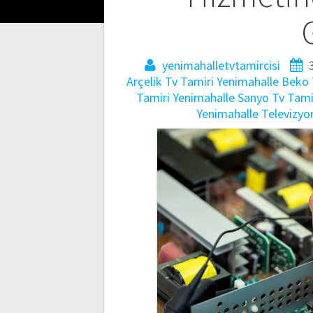
yenimahalletvtamircisi
Arçelik Tv Tamiri
Yenimahalle Beko 
Tamiri
Yenimahalle Sanyo Tv Tami
Yenimahalle Televizyo