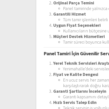
Orijinal Parça Temini
Panel tamirinde yalnızca o
Garantili Hizmet
Tüm tamir işlemleri belirli
Uygun Fiyat Seçenekleri
Kullanıcıların bütçesine u
Müşteri Destek Hizmetleri
Tamir süreci boyunca kulla
Panel Tamiri İçin Güvenilir Serv
Yerel Teknik Servisleri Araşt
Yenimahalle’deki servisler
Fiyat ve Kalite Dengesi
En ucuz servis her zaman e
karşılaştırarak doğru kara
Garanti Şartlarını İnceleyin
Garanti kapsamını detaylı
Hızlı Servis Talep Edin
Teknik servisin iş yoğun