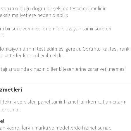
 sorun olduğu doğru bir şekilde tespit edilmelidir.
ereksiz maliyetlere neden olabilir.
irli bir süre verilmesi önemlidir. Uzayan tamir süreleri
r.
fonksiyonlarının test edilmesi gerekir. Görüntü kalitesi, renk
i kriterler kontrol edilmelidir.
ajı sırasında cihazın diğer bileşenlerine zarar verilmemesi
izmetleri
eknik servisler, panel tamir hizmeti alırken kullanıcıların
mler sunar:
el
an kadro, farklı marka ve modellerde hizmet sunar.