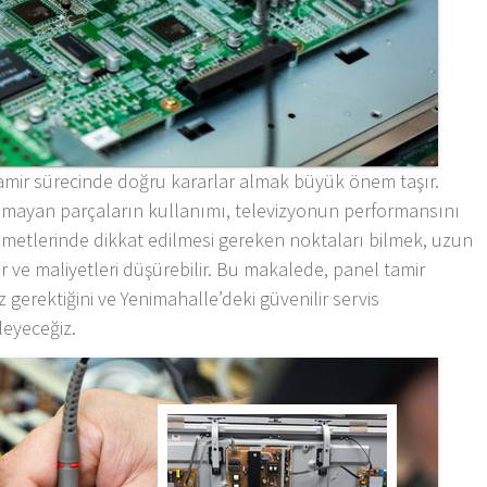
tamir sürecinde doğru kararlar almak büyük önem taşır.
 olmayan parçaların kullanımı, televizyonun performansını
izmetlerinde dikkat edilmesi gereken noktaları bilmek, uzun
 ve maliyetleri düşürebilir. Bu makalede, panel tamir
 gerektiğini ve Yenimahalle’deki güvenilir servis
leyeceğiz.