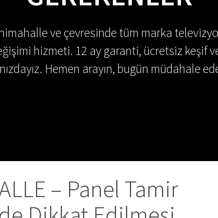
enimahalle ve çevresinde tüm marka televizyo
ğişimi hizmeti. 12 ay garanti, ücretsiz keşif v
ınızdayız. Hemen arayın, bugün müdahale ede
LLE – Panel Tamir
de Dikkat Edilmesi