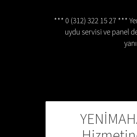
*** 0 (312) 322 15 27 *** Y
uydu servisi ve panel de
yan
Yazı
YENİMAHA
gezinmesi
Hizmetin