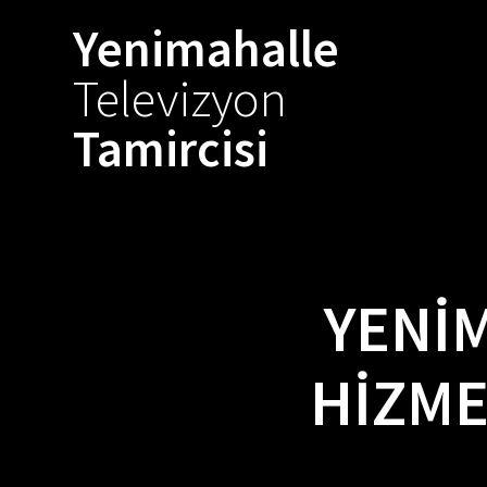
Skip
Yenimahalle
to
content
Televizyon
Tamircisi
YENİM
HIZME