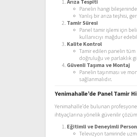
Arıza Tespiti
Panelin hangi bileşeninde
Yanlış bir arıza teşhisi, g
Tamir Süresi
Panel tamir işlemi için bel
kullanıcıyı mağdur edebili
Kalite Kontrol
Tamir edilen panelin tüm 
doğruluğu ve parlaklık gib
Güvenli Taşıma ve Montaj
Panelin taşınması ve mont
sağlanmalıdır.
Yenimahalle’de Panel Tamir H
Yenimahalle’de bulunan profesyonel t
ihtiyaçlarına yönelik güvenilir çözü
Eğitimli ve Deneyimli Person
Televizyon tamirinde uzm