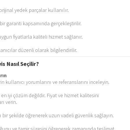
rijinal yedek parçalar kullanılır.
 bir garanti kapsamında gerçekleştirilir.
ygun fiyatlarla kaliteli hizmet sağlanır.
nıcılar düzenli olarak bilgilendirilir.
is Nasıl Seçilir?
ırın
in kullanıcı yorumlarını ve referanslarını inceleyin.
n iyi çözüm değildir. Fiyat ve hizmet kalitesini
rı verin.
 bir şekilde öğrenerek uzun vadeli güvenlik sağlayın.
luğunu ve tamir süresini öğrenerek zamanında teslimat