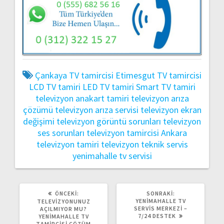
Çankaya TV tamircisi
Etimesgut TV tamircisi
LCD TV tamiri
LED TV tamiri
Smart TV tamiri
televizyon anakart tamiri
televizyon arıza
çözümü
televizyon arıza servisi
televizyon ekran
değişimi
televizyon görüntü sorunları
televizyon
ses sorunları
televizyon tamircisi Ankara
televizyon tamiri
televizyon teknik servis
yenimahalle tv servisi
ÖNCEKI
SONRAKI
ÖNCEKI:
SONRAKI:
YAZI:
YAZI:
YENIMAHALLE TV
TELEVIZYONUNUZ
SERVIS MERKEZI –
AÇILMIYOR MU?
7/24 DESTEK
YENIMAHALLE TV
TAMIRCISI ÇÖZÜM