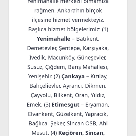
Yenimahalle merkezli olmamıza
rağmen, Ankara’nın birçok
ilçesine hizmet vermekteyiz.
Başlıca hizmet bölgelerimiz: (1)
Yenimahalle
– Batıkent,
Demetevler, Şentepe, Karşıyaka,
İvedik, Macunköy, Güneşevler,
Susuz, Çiğdem, Barış Mahallesi,
Yenişehir. (2)
Çankaya
– Kızılay,
Bahçelievler, Ayrancı, Dikmen,
Çayyolu, Bilkent, Oran, Yıldız,
Emek. (3)
Etimesgut
– Eryaman,
Elvankent, Güzelkent, Yapracık,
Bağlıca, Şeker, Sincan OSB, Ahi
Mesut. (4)
Keçiören, Sincan,