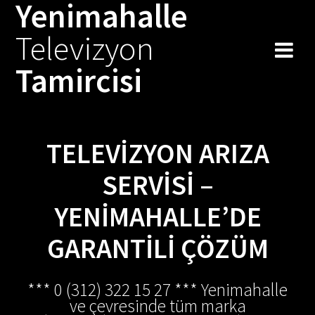
Yenimahalle
Skip
to
Televizyon
content
Tamircisi
TELEVIZYON ARIZA
SERVISI –
YENIMAHALLE’DE
GARANTILI ÇÖZÜM
*** 0 (312) 322 15 27 *** Yenimahalle
ve çevresinde tüm marka