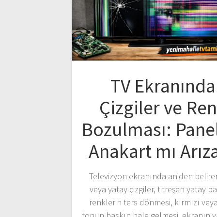
TV Ekranında
Çizgiler ve Re
Bozulması: Pane
Anakart mı Arıza
Televizyon ekranında aniden belire
veya yatay çizgiler, titreşen yatay ba
renklerin ters dönmesi, kırmızı vey
tonun baskın hale gelmesi, ekranın y