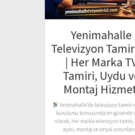
Yenimahalle
Televizyon Tamir
| Her Marka T
Tamiri, Uydu v
Montaj Hizmet
Yenimahalle’de televizyon tamiri 
kurulumu konusunda en güvenilir 
olarak, her marka televizyon tamiri,
ayarı, montaj ve sinyal sorunlar