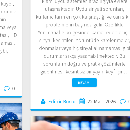
kısmı uydu sistemleri aracılığıyla evlere
 kaybı,
ulaşmaktadır. Uydu sinyali sorunları,
, donma,
kullanıcıların en çok karşılaştığı ve can sıkı
nin
problemlerin başında gelir. Özellikle
ma veya
Yenimahalle bölgesinde ikamet edenler içi
tası, HD
sinyal kesintileri, görüntüde karelenmeler,
maması,
donmalar veya hiç sinyal alınamaması gibi
ybı,
durumlar sıkça yaşanabilmektedir. Bu
sorunların doğru ve pratik çözümlerle
giderilmesi, kesintisiz bir yayın keyfi için…
DEVAMI
0
Editör Burcu
22 Mart 2026