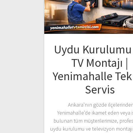
Uydu Kurulumu
TV Montajı |
Yenimahalle Tek
Servis
Ankara’nın gözde ilçelerinde
Yenimahalle’de ikamet eden veya i
bulunan tüm müşterilerimize, profe
uydu kurulumu ve televizyon montajı