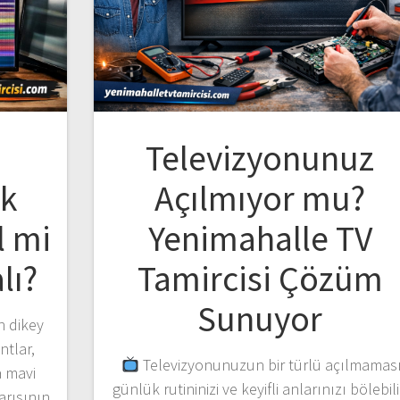
Televizyonunuz
nk
Açılmıyor mu?
l mi
Yenimahalle TV
lı?
Tamircisi Çözüm
Sunuyor
n dikey
ntlar,
Televizyonunuzun bir türlü açılmaması
a mavi
günlük rutininizi ve keyifli anlarınızı bölebili
arısının