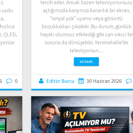
z.
tercih eder. Ancak bazen televizyonunuzu
a uydu
açtığınızda karşınıza karanlık bir ekran,
a,
“sinyal yok” uyarısı veya görüntü
hızlıca
bozuklukları çıkabilir. Bu durum, günlük
D, QLED,
hayatı olumsuz etkilediği gibi can sıkıcı bir
zyonlar
soruna da dönüşebilir. Yenimahalle’de
televizyonun…
DEVAMI
6
0
Editör Burcu
30 Haziran 2026