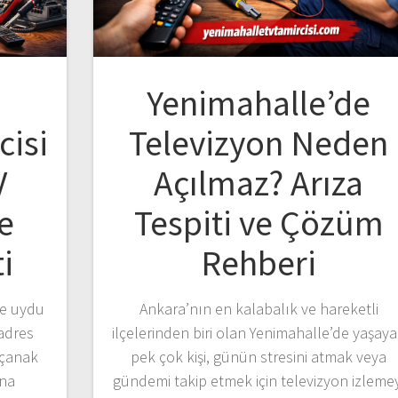
Yenimahalle’de
cisi
Televizyon Neden
V
Açılmaz? Arıza
e
Tespiti ve Çözüm
i
Rehberi
ve uydu
Ankara’nın en kalabalık ve hareketli
adres
ilçelerinden biri olan Yenimahalle’de yaşay
 çanak
pek çok kişi, günün stresini atmak veya
ına
gündemi takip etmek için televizyon izlemey