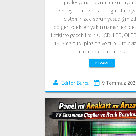
profesyonel çözümler sunuyoru
Televizyonunuz bozulduğunda vey
sisteminizde sorun yaşadığınızd
bölgenizdeki en yakın uzman ekiple 
iletişime geçebilirsiniz. LCD, LED, OLE
4K, Smart TV, plazma ve tüplü televi
olmak üzere tüm marka…
DEVAMI
Editör Burcu
9 Temmuz 202