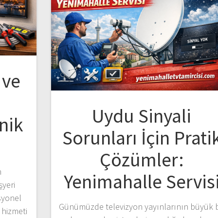
 ve
Uydu Sinyali
nik
Sorunları İçin Prati
Çözümler:
n
Yenimahalle Servis
şyeri
syonel
Günümüzde televizyon yayınlarının büyük b
 hizmeti