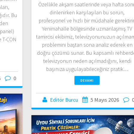
Özellikle akşam saatlerinde veya hafta son
ları,
dinlenirken karşılaşılan bu sorun,
ğıdır. Bu
profesyonel ve hızlı bir müdahale gerektirir
nden
Yenimahalle bölgesinde uzmanlaşmış TV
 panel)
tamircisi ekibimiz, televizyonunuzun açılma
e T-CON
problemini baştan sona analiz ederek en
doğru çözümü sunar. Bu kapsamlı rehberd
televizyonun neden açılmadığını, kendi
başınıza uygulayabileceğiniz pratik…
6
0
DEVAMI
Editör Burcu
5 Mayıs 2026