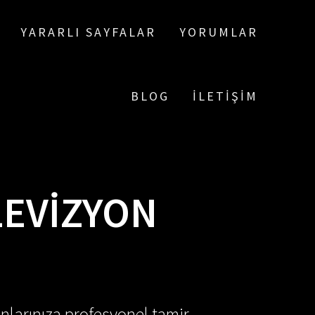
YARARLI SAYFALAR
YORUMLAR
BLOG
İLETIŞIM
LEVIZYON
nlarınıza profesyonel tamir,