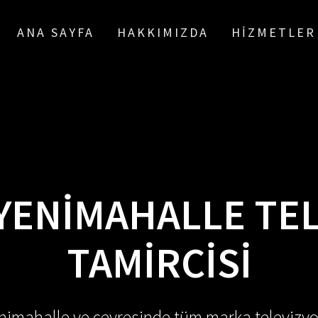
ANA SAYFA
HAKKIMIZDA
HIZMETLER
YENIMAHALLE TE
TAMIRCISI
enimahalle ve çevresinde tüm marka televizyo