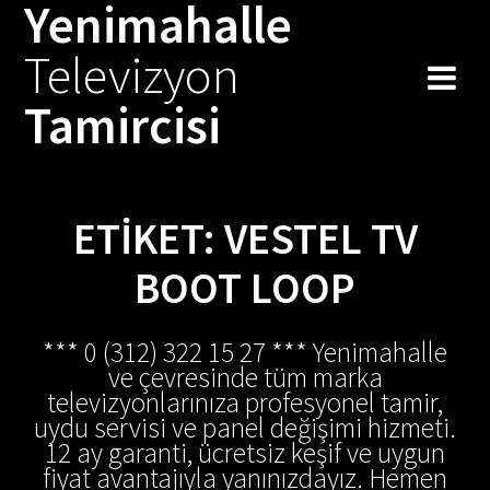
Yenimahalle
Skip
to
Televizyon
content
Tamircisi
ETIKET:
VESTEL TV
BOOT LOOP
*** 0 (312) 322 15 27 *** Yenimahalle
ve çevresinde tüm marka
televizyonlarınıza profesyonel tamir,
uydu servisi ve panel değişimi hizmeti.
12 ay garanti, ücretsiz keşif ve uygun
fiyat avantajıyla yanınızdayız. Hemen