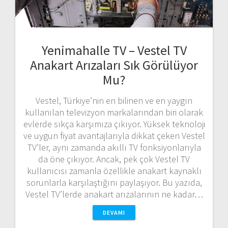
Yenimahalle TV – Vestel TV
Anakart Arızaları Sık Görülüyor
Mu?
Vestel, Türkiye’nin en bilinen ve en yaygın
kullanılan televizyon markalarından biri olarak
evlerde sıkça karşımıza çıkıyor. Yüksek teknoloji
ve uygun fiyat avantajlarıyla dikkat çeken Vestel
TV’ler, aynı zamanda akıllı TV fonksiyonlarıyla
da öne çıkıyor. Ancak, pek çok Vestel TV
kullanıcısı zamanla özellikle anakart kaynaklı
sorunlarla karşılaştığını paylaşıyor. Bu yazıda,
Vestel TV’lerde anakart arızalarının ne kadar…
DEVAMI