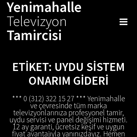
Yenimahalle
Skip
to
Televizyon
content
Tamircisi
ETIKET:
UYDU SISTEM
ONARIM GIDERI
*** 0 (312) 322 15 27 *** Yenimahalle
ve çevresinde tüm marka
televizyonlarınıza profesyonel tamir,
uydu servisi ve panel değişimi hizmeti.
12 ay garanti, ücretsiz keşif ve uygun
fiyat avantajıyla yanınızdayız. Hemen