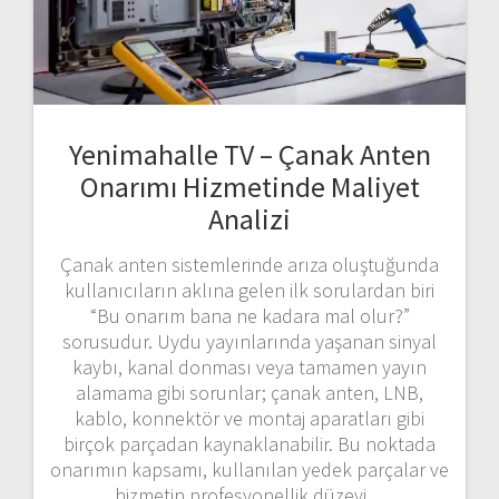
Yenimahalle TV – Çanak Anten
Onarımı Hizmetinde Maliyet
Analizi
Çanak anten sistemlerinde arıza oluştuğunda
kullanıcıların aklına gelen ilk sorulardan biri
“Bu onarım bana ne kadara mal olur?”
sorusudur. Uydu yayınlarında yaşanan sinyal
kaybı, kanal donması veya tamamen yayın
alamama gibi sorunlar; çanak anten, LNB,
kablo, konnektör ve montaj aparatları gibi
birçok parçadan kaynaklanabilir. Bu noktada
onarımın kapsamı, kullanılan yedek parçalar ve
hizmetin profesyonellik düzeyi…