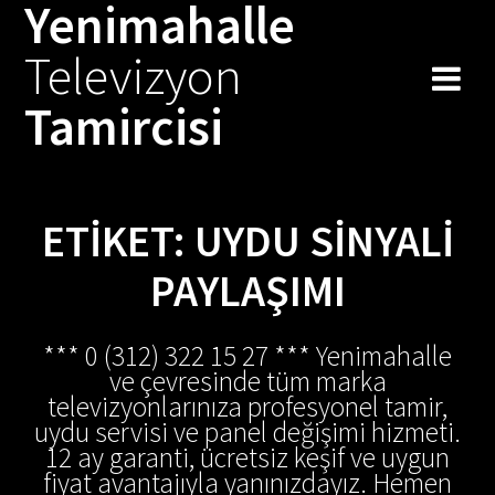
Yenimahalle
Skip
to
Televizyon
content
Tamircisi
ETIKET:
UYDU SINYALI
PAYLAŞIMI
*** 0 (312) 322 15 27 *** Yenimahalle
ve çevresinde tüm marka
televizyonlarınıza profesyonel tamir,
uydu servisi ve panel değişimi hizmeti.
12 ay garanti, ücretsiz keşif ve uygun
fiyat avantajıyla yanınızdayız. Hemen