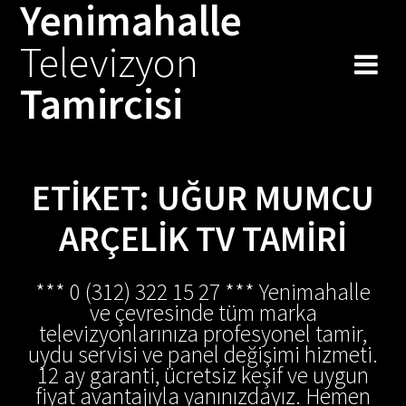
Yenimahalle
Skip
to
Televizyon
content
Tamircisi
ETIKET:
UĞUR MUMCU
ARÇELIK TV TAMIRI
*** 0 (312) 322 15 27 *** Yenimahalle
ve çevresinde tüm marka
televizyonlarınıza profesyonel tamir,
uydu servisi ve panel değişimi hizmeti.
12 ay garanti, ücretsiz keşif ve uygun
fiyat avantajıyla yanınızdayız. Hemen