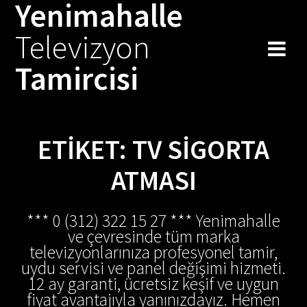
Yenimahalle
Skip
to
Televizyon
content
Tamircisi
ETIKET:
TV SIGORTA
ATMASI
*** 0 (312) 322 15 27 *** Yenimahalle
ve çevresinde tüm marka
televizyonlarınıza profesyonel tamir,
uydu servisi ve panel değişimi hizmeti.
12 ay garanti, ücretsiz keşif ve uygun
fiyat avantajıyla yanınızdayız. Hemen