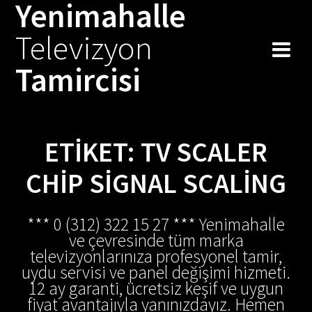
Yenimahalle
Skip
to
Televizyon
content
Tamircisi
ETIKET:
TV SCALER
CHIP SIGNAL SCALING
*** 0 (312) 322 15 27 *** Yenimahalle
ve çevresinde tüm marka
televizyonlarınıza profesyonel tamir,
uydu servisi ve panel değişimi hizmeti.
12 ay garanti, ücretsiz keşif ve uygun
fiyat avantajıyla yanınızdayız. Hemen