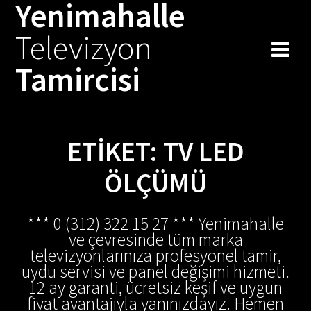
Yenimahalle
Skip
to
Televizyon
content
Tamircisi
ETIKET:
TV LED
ÖLÇÜMÜ
*** 0 (312) 322 15 27 *** Yenimahalle
ve çevresinde tüm marka
televizyonlarınıza profesyonel tamir,
uydu servisi ve panel değişimi hizmeti.
12 ay garanti, ücretsiz keşif ve uygun
fiyat avantajıyla yanınızdayız. Hemen