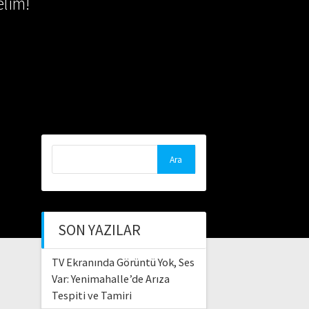
lim!
Arama:
SON YAZILAR
TV Ekranında Görüntü Yok, Ses
Var: Yenimahalle’de Arıza
Tespiti ve Tamiri