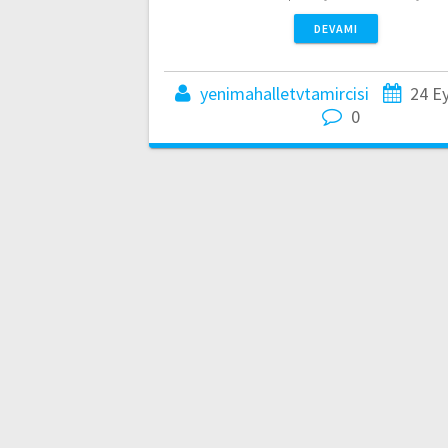
DEVAMI
yenimahalletvtamircisi
24 Ey
0