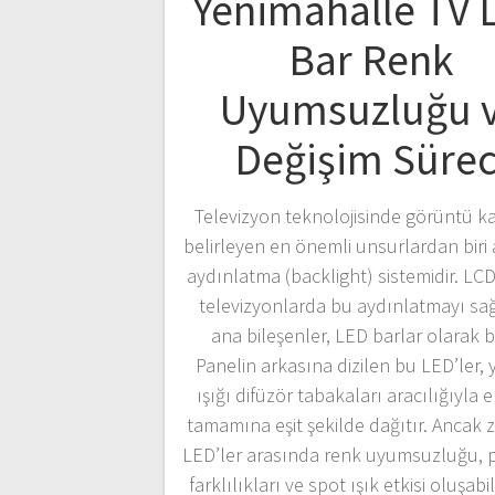
Yenimahalle TV 
Bar Renk
Uyumsuzluğu 
Değişim Sürec
Televizyon teknolojisinde görüntü kal
belirleyen en önemli unsurlardan biri
aydınlatma (backlight) sistemidir. LC
televizyonlarda bu aydınlatmayı sa
ana bileşenler, LED barlar olarak bil
Panelin arkasına dizilen bu LED’ler, 
ışığı difüzör tabakaları aracılığıyla 
tamamına eşit şekilde dağıtır. Ancak
LED’ler arasında renk uyumsuzluğu, p
farklılıkları ve spot ışık etkisi oluşabi