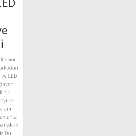
LED
ve
i
itesini
 arkadan
D ve LED
ğlayan
inir.
yayılan
ekranın
 zamanla
arlaklık
lir. Bu…