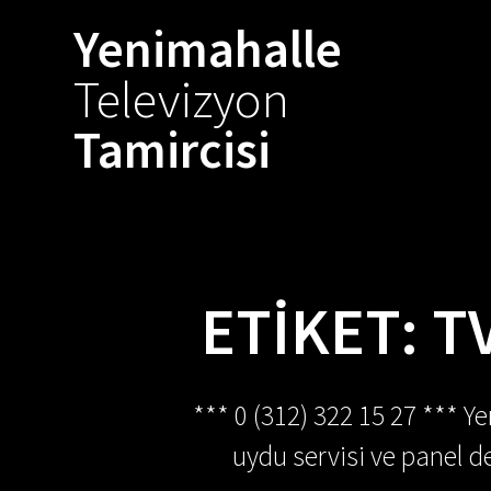
Skip
Yenimahalle
to
content
Televizyon
Tamircisi
ETIKET:
T
*** 0 (312) 322 15 27 *** Y
uydu servisi ve panel de