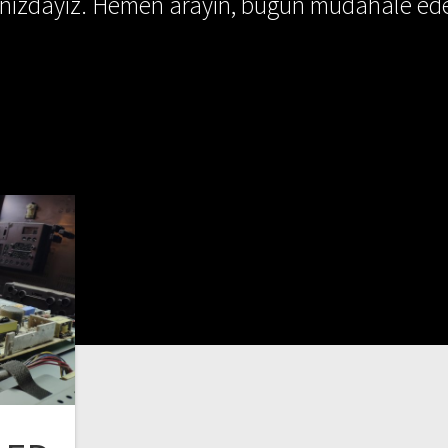
ınızdayız. Hemen arayın, bugün müdahale ede